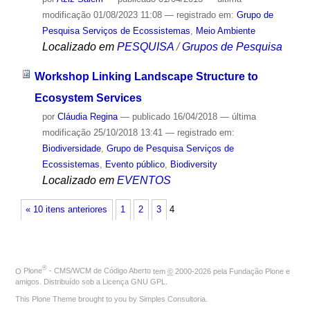
modificação
01/08/2023 11:08
— registrado em:
Grupo de
Pesquisa Serviços de Ecossistemas
,
Meio Ambiente
Localizado em
PESQUISA
/
Grupos de Pesquisa
Workshop Linking Landscape Structure to
Ecosystem Services
por
Cláudia Regina
—
publicado
16/04/2018
—
última
modificação
25/10/2018 13:41
— registrado em:
Biodiversidade
,
Grupo de Pesquisa Serviços de
Ecossistemas
,
Evento público
,
Biodiversity
Localizado em
EVENTOS
« 10 itens anteriores
1
2
3
4
®
O
Plone
- CMS/WCM de Código Aberto
tem
©
2000-2026 pela
Fundação Plone
e
amigos. Distribuído sob a
Licença GNU GPL
.
This Plone Theme brought to you by
Simples Consultoria
.