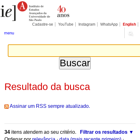
Ir
Ferramentas
Seções
para
Pessoais
o
conteúdo.
|
Cadastre-se
YouTube
Instagram
WhatsApp
English
Ir
para
menu
a
navegação
Resultado da busca
Assinar um RSS sempre atualizado.
34
itens atendem ao seu critério.
Filtrar os resultados
Ordenar por
relevância
·
data (mais recente primeiro)
·