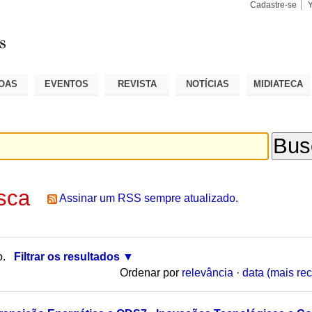
Cadastre-se
Busca
Busca
Avançad
OAS
EVENTOS
REVISTA
NOTÍCIAS
MIDIATECA
sca
Assinar um RSS sempre atualizado.
o.
Filtrar os resultados
Ordenar por
relevância
·
data (mais rec