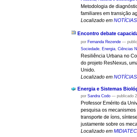
Metodologia de diagnósti
familiares em transição a
Localizado em
NOTÍCIA
Encontro debate capacida
por
Fernanda Rezende
—
publi
Sociedade
,
Energia
,
Ciências N
Resiliência Urbana no Con
do projeto ResNexus, uma
Unido.
Localizado em
NOTÍCIA
Energia e Sistemas Bioló
por
Sandra Codo
—
publicado
2
Professor Emérito da Uni
pesquisa os mecanismos d
transporte de íons, síntes
justamente sobre os meca
Localizado em
MIDIATE