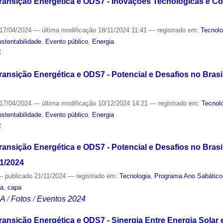
Transição Energética e ODS7 - Inovações Tecnológicas e C
17/04/2024
—
última modificação
18/11/2024 11:41
— registrado em:
Tecnolo
stentabilidade
,
Evento público
,
Energia
S
ransição Energética e ODS7 - Potencial e Desafios no Brasil
17/04/2024
—
última modificação
10/12/2024 14:21
— registrado em:
Tecnol
stentabilidade
,
Evento público
,
Energia
S
ransição Energética e ODS7 - Potencial e Desafios no Brasil
11/2024
—
publicado
21/11/2024
— registrado em:
Tecnologia
,
Programa Ano Sabático
ia
,
capa
CA
/
Fotos
/
Eventos 2024
ransição Energética e ODS7 - Sinergia Entre Energia Solar e