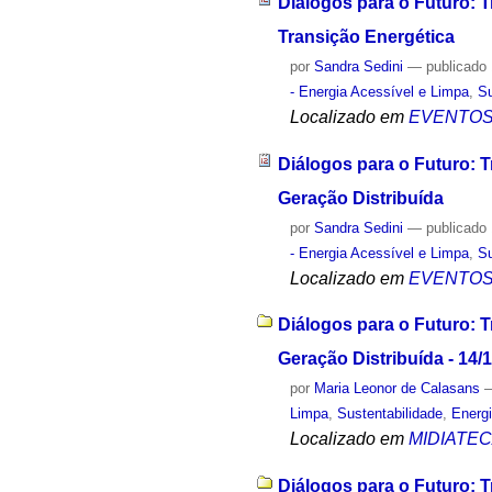
Diálogos para o Futuro: 
Transição Energética
por
Sandra Sedini
—
publicado
- Energia Acessível e Limpa
,
Su
Localizado em
EVENTO
Diálogos para o Futuro: T
Geração Distribuída
por
Sandra Sedini
—
publicado
- Energia Acessível e Limpa
,
Su
Localizado em
EVENTO
Diálogos para o Futuro: T
Geração Distribuída - 14/
por
Maria Leonor de Calasans
Limpa
,
Sustentabilidade
,
Energ
Localizado em
MIDIATE
Diálogos para o Futuro: T