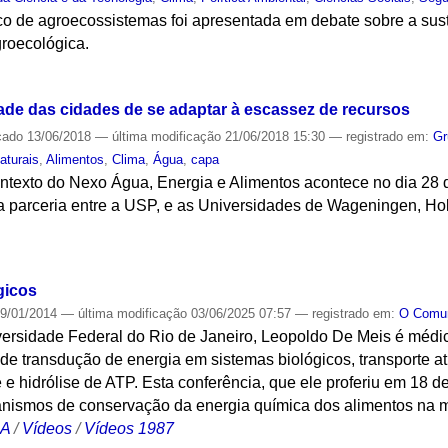
co de agroecossistemas foi apresentada em debate sobre a sus
groecológica.
S
de das cidades de se adaptar à escassez de recursos
cado
13/06/2018
—
última modificação
21/06/2018 15:30
— registrado em:
Gr
aturais
,
Alimentos
,
Clima
,
Água
,
capa
texto do Nexo Água, Energia e Alimentos acontece no dia 28 de
 parceria entre a USP, e as Universidades de Wageningen, Ho
S
gicos
9/01/2014
—
última modificação
03/06/2025 07:57
— registrado em:
O Com
versidade Federal do Rio de Janeiro, Leopoldo De Meis é médi
e transdução de energia em sistemas biológicos, transporte at
e e hidrólise de ATP. Esta conferência, que ele proferiu em 18 
nismos de conservação da energia química dos alimentos na 
CA
/
Vídeos
/
Vídeos 1987