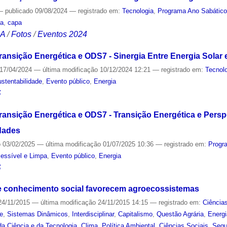
—
publicado
09/08/2024
— registrado em:
Tecnologia
,
Programa Ano Sabátic
ia
,
capa
CA
/
Fotos
/
Eventos 2024
ransição Energética e ODS7 - Sinergia Entre Energia Solar 
17/04/2024
—
última modificação
10/12/2024 12:21
— registrado em:
Tecnol
stentabilidade
,
Evento público
,
Energia
S
ransição Energética e ODS7 - Transição Energética e Persp
dades
o
03/02/2025
—
última modificação
01/07/2025 10:36
— registrado em:
Progr
essível e Limpa
,
Evento público
,
Energia
S
 e conhecimento social favorecem agroecossistemas
4/11/2015
—
última modificação
24/11/2015 14:15
— registrado em:
Ciência
e
,
Sistemas Dinâmicos
,
Interdisciplinar
,
Capitalismo
,
Questão Agrária
,
Energ
 da Ciência e da Tecnologia
,
Clima
,
Política Ambiental
,
Ciências Sociais
,
Segu