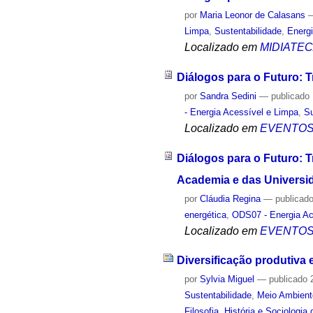
por
Maria Leonor de Calasans
Limpa
,
Sustentabilidade
,
Energ
Localizado em
MIDIATE
Diálogos para o Futuro: T
por
Sandra Sedini
—
publicado
- Energia Acessível e Limpa
,
Su
Localizado em
EVENTO
Diálogos para o Futuro: T
Academia e das Universi
por
Cláudia Regina
—
publicad
energética
,
ODS07 - Energia Ac
Localizado em
EVENTO
Diversificação produtiva
por
Sylvia Miguel
—
publicado
2
Sustentabilidade
,
Meio Ambient
Filosofia, História e Sociologia