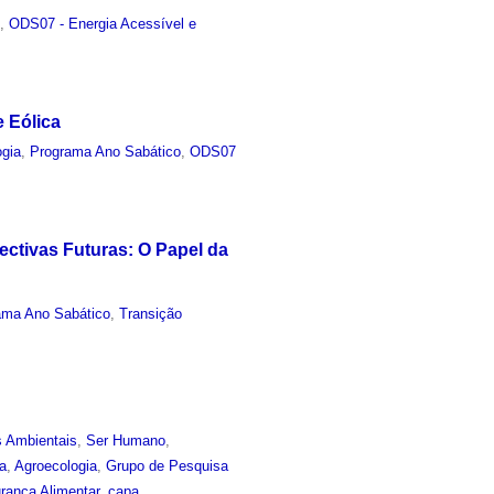
o
,
ODS07 - Energia Acessível e
e Eólica
ogia
,
Programa Ano Sabático
,
ODS07
ectivas Futuras: O Papel da
ama Ano Sabático
,
Transição
s Ambientais
,
Ser Humano
,
ia
,
Agroecologia
,
Grupo de Pesquisa
rança Alimentar
,
capa