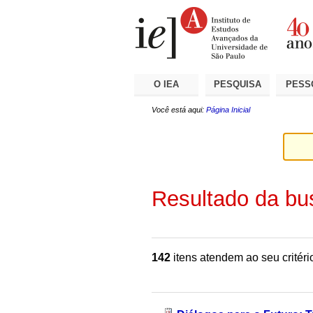
Ir
Ferramentas
Seções
para
Pessoais
o
conteúdo.
|
Ir
para
a
O IEA
PESQUISA
PESS
navegação
Você está aqui:
Página Inicial
Resultado da bu
142
itens atendem ao seu critéri