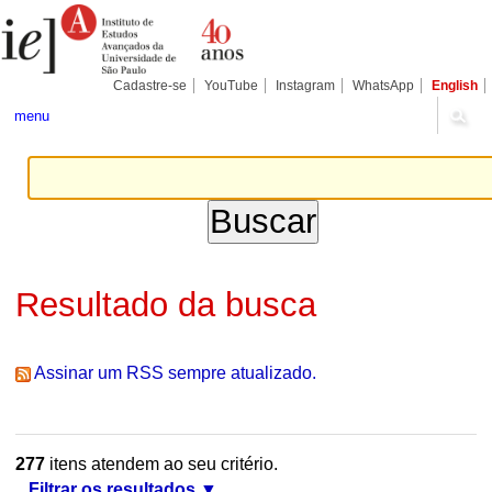
Ir
Ferramentas
Seções
para
Pessoais
o
conteúdo.
|
Cadastre-se
YouTube
Instagram
WhatsApp
English
Ir
para
menu
a
navegação
Resultado da busca
Assinar um RSS sempre atualizado.
277
itens atendem ao seu critério.
Filtrar os resultados