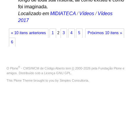
foi imaginada.
Localizado em
MIDIATECA
/
Vídeos
/
Vídeos
2017
« 10 itens anteriores
1
2
3
4
5
Próximos 10 itens »
6
®
O
Plone
- CMS/WCM de Código Aberto
tem
©
2000-2026 pela
Fundação Plone
e
amigos. Distribuído sob a
Licença GNU GPL
.
This Plone Theme brought to you by
Simples Consultoria
.