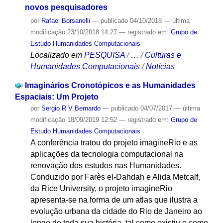
novos pesquisadores
por
Rafael Borsanelli
—
publicado
04/10/2018
—
última
modificação
23/10/2018 14:27
— registrado em:
Grupo de
Estudo Humanidades Computacionais
Localizado em
PESQUISA
/
…
/
Culturas e
Humanidades Computacionais
/
Notícias
Imaginários Cronotópicos e as Humanidades
Espaciais: Um Projeto
por
Sergio R V Bernardo
—
publicado
04/07/2017
—
última
modificação
18/09/2019 12:52
— registrado em:
Grupo de
Estudo Humanidades Computacionais
A conferência tratou do projeto imagineRio e as
aplicações da tecnologia computacional na
renovação dos estudos nas Humanidades.
Conduzido por Farès el-Dahdah e Alida Metcalf,
da Rice University, o projeto imagineRio
apresenta-se na forma de um atlas que ilustra a
evolução urbana da cidade do Rio de Janeiro ao
longo de toda sua história, tal como existiu e como