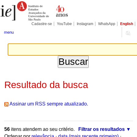
Ir
Ferramentas
Seções
para
Pessoais
o
conteúdo.
|
Cadastre-se
YouTube
Instagram
WhatsApp
English
Ir
para
menu
a
navegação
Resultado da busca
Assinar um RSS sempre atualizado.
56
itens atendem ao seu critério.
Filtrar os resultados
Ordenar por
relevância
·
data (mais recente primeiro)
·