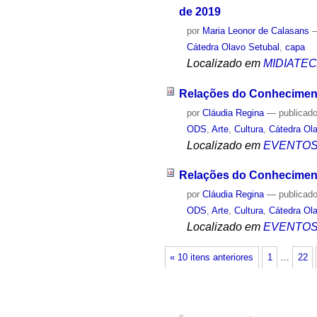
de 2019
por
Maria Leonor de Calasans
Cátedra Olavo Setubal
,
capa
Localizado em
MIDIATE
Relações do Conhecimento
por
Cláudia Regina
—
publicad
ODS
,
Arte
,
Cultura
,
Cátedra Ol
Localizado em
EVENTO
Relações do Conhecimento 
por
Cláudia Regina
—
publicad
ODS
,
Arte
,
Cultura
,
Cátedra Ol
Localizado em
EVENTO
« 10 itens anteriores
1
…
22
®