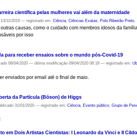
reira científica pelas mulheres vai além da maternidade
13/11/2019
— registrado em:
Ciência
,
Ciências Exatas
,
Polo Ribeirão Preto
,
utras causas, como o cuidado com membros idosos da família 
sáveis por isso
S
a para receber ensaios sobre o mundo pós-Covid-19
cado
08/04/2020
—
última modificação
09/04/2020 08:18
— registrado em:
Ub
r enviados por email até o final de maio.
S
erta da Partícula (Bóson) de Higgs
ublicado
31/01/2020
— registrado em:
Ciência
,
Evento público
,
Grupo de Pesq
S
em Dois Artistas Cientistas: I Leonardo da Vinci e II Cildo