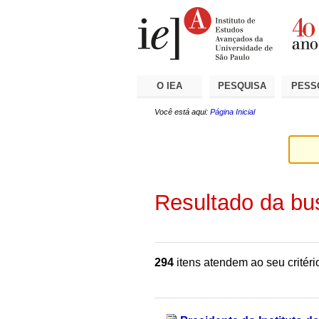
Ir
Ferramentas
Seções
para
Pessoais
o
conteúdo.
|
Ir
para
a
O IEA
PESQUISA
PESS
navegação
Você está aqui:
Página Inicial
Resultado da bu
294
itens atendem ao seu critéri