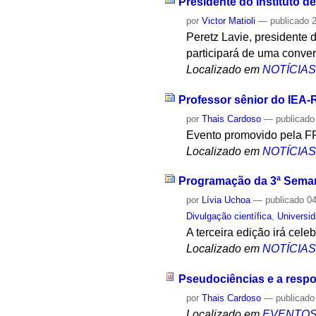
Presidente do Instituto d
por
Victor Matioli
—
publicado
2
Peretz Lavie, presidente 
participará de uma conve
Localizado em
NOTÍCIA
Professor sênior do IEA-
por
Thais Cardoso
—
publicado
Evento promovido pela F
Localizado em
NOTÍCIA
Programação da 3ª Semana
por
Lívia Uchoa
—
publicado
04
Divulgação científica
,
Universi
A terceira edição irá cel
Localizado em
NOTÍCIA
Pseudociências e a respo
por
Thais Cardoso
—
publicado
Localizado em
EVENTO