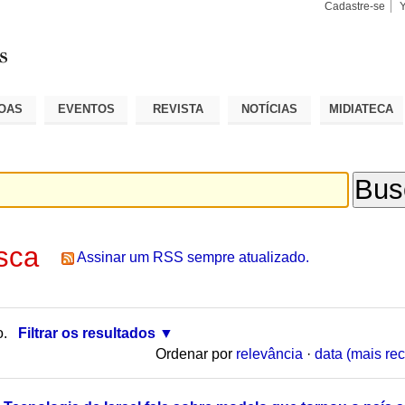
Cadastre-se
Busca
Busca
Avançad
OAS
EVENTOS
REVISTA
NOTÍCIAS
MIDIATECA
sca
Assinar um RSS sempre atualizado.
o.
Filtrar os resultados
Ordenar por
relevância
·
data (mais rec