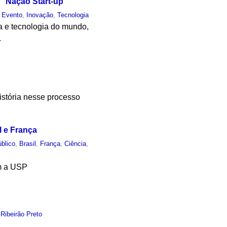
a “Nação Start-up”
,
Evento
,
Inovação
,
Tecnologia
a e tecnologia do mundo,
.
stória nesse processo
l e França
blico
,
Brasil
,
França
,
Ciência
,
om a USP
 Ribeirão Preto