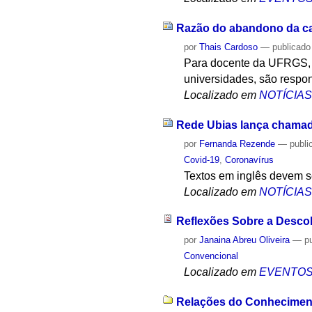
Razão do abandono da car
por
Thais Cardoso
—
publicado
Para docente da UFRGS, o
universidades, são respon
Localizado em
NOTÍCIA
Rede Ubias lança chamad
por
Fernanda Rezende
—
publi
Covid-19
,
Coronavírus
Textos em inglês devem se
Localizado em
NOTÍCIA
Reflexões Sobre a Descob
por
Janaina Abreu Oliveira
—
p
Convencional
Localizado em
EVENTO
Relações do Conhecimento 