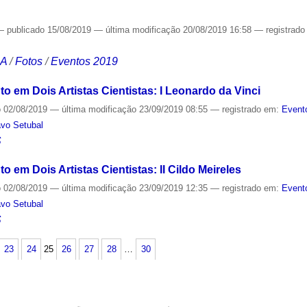
—
publicado
15/08/2019
—
última modificação
20/08/2019 16:58
— registrad
CA
/
Fotos
/
Eventos 2019
 em Dois Artistas Cientistas: I Leonardo da Vinci
o
02/08/2019
—
última modificação
23/09/2019 08:55
— registrado em:
Event
avo Setubal
S
em Dois Artistas Cientistas: II Cildo Meireles
o
02/08/2019
—
última modificação
23/09/2019 12:35
— registrado em:
Event
avo Setubal
S
23
24
25
26
27
28
…
30