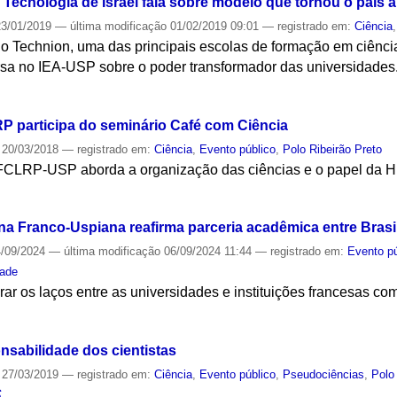
e Tecnologia de Israel fala sobre modelo que tornou o país 
3/01/2019
—
última modificação
01/02/2019 09:01
— registrado em:
Ciência
do Technion, uma das principais escolas de formação em ciênci
rsa no IEA-USP sobre o poder transformador das universidades
S
RP participa do seminário Café com Ciência
20/03/2018
— registrado em:
Ciência
,
Evento público
,
Polo Ribeirão Preto
FCLRP-USP aborda a organização das ciências e o papel da Hi
S
 Franco-Uspiana reafirma parceria acadêmica entre Brasi
/09/2024
—
última modificação
06/09/2024 11:44
— registrado em:
Evento pú
dade
ebrar os laços entre as universidades e instituições francesas c
S
nsabilidade dos cientistas
27/03/2019
— registrado em:
Ciência
,
Evento público
,
Pseudociências
,
Polo
S