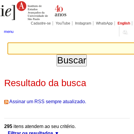
Ir
Ferramentas
Seções
para
Pessoais
o
conteúdo.
|
Cadastre-se
YouTube
Instagram
WhatsApp
English
Ir
para
menu
a
navegação
Resultado da busca
Assinar um RSS sempre atualizado.
295
itens atendem ao seu critério.
Filtrar os resultados