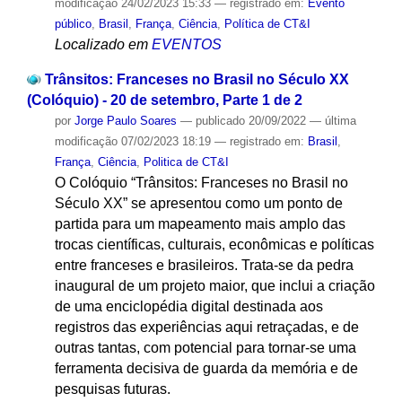
modificação
24/02/2023 15:33
— registrado em:
Evento
público
,
Brasil
,
França
,
Ciência
,
Política de CT&I
Localizado em
EVENTOS
Trânsitos: Franceses no Brasil no Século XX
(Colóquio) - 20 de setembro, Parte 1 de 2
por
Jorge Paulo Soares
—
publicado
20/09/2022
—
última
modificação
07/02/2023 18:19
— registrado em:
Brasil
,
França
,
Ciência
,
Politica de CT&I
O Colóquio “Trânsitos: Franceses no Brasil no
Século XX” se apresentou como um ponto de
partida para um mapeamento mais amplo das
trocas científicas, culturais, econômicas e políticas
entre franceses e brasileiros. Trata-se da pedra
inaugural de um projeto maior, que inclui a criação
de uma enciclopédia digital destinada aos
registros das experiências aqui retraçadas, e de
outras tantas, com potencial para tornar-se uma
ferramenta decisiva de guarda da memória e de
pesquisas futuras.