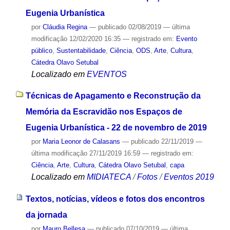
Eugenia Urbanística
por
Cláudia Regina
—
publicado
02/08/2019
—
última
modificação
12/02/2020 16:35
— registrado em:
Evento
público
,
Sustentabilidade
,
Ciência
,
ODS
,
Arte
,
Cultura
,
Cátedra Olavo Setubal
Localizado em
EVENTOS
Técnicas de Apagamento e Reconstrução da
Memória da Escravidão nos Espaços de
Eugenia Urbanística - 22 de novembro de 2019
por
Maria Leonor de Calasans
—
publicado
22/11/2019
—
última modificação
27/11/2019 16:59
— registrado em:
Ciência
,
Arte
,
Cultura
,
Cátedra Olavo Setubal
,
capa
Localizado em
MIDIATECA
/
Fotos
/
Eventos 2019
Textos, notícias, vídeos e fotos dos encontros
da jornada
por
Mauro Bellesa
—
publicado
07/10/2019
—
última