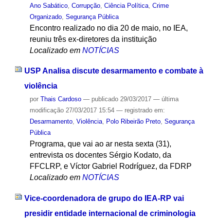
Ano Sabático
,
Corrupção
,
Ciência Política
,
Crime
Organizado
,
Segurança Pública
Encontro realizado no dia 20 de maio, no IEA,
reuniu três ex-diretores da instituição
Localizado em
NOTÍCIAS
USP Analisa discute desarmamento e combate à
violência
por
Thais Cardoso
—
publicado
29/03/2017
—
última
modificação
27/03/2017 15:54
— registrado em:
Desarmamento
,
Violência
,
Polo Ribeirão Preto
,
Segurança
Pública
Programa, que vai ao ar nesta sexta (31),
entrevista os docentes Sérgio Kodato, da
FFCLRP, e Víctor Gabriel Rodríguez, da FDRP
Localizado em
NOTÍCIAS
Vice-coordenadora de grupo do IEA-RP vai
presidir entidade internacional de criminologia