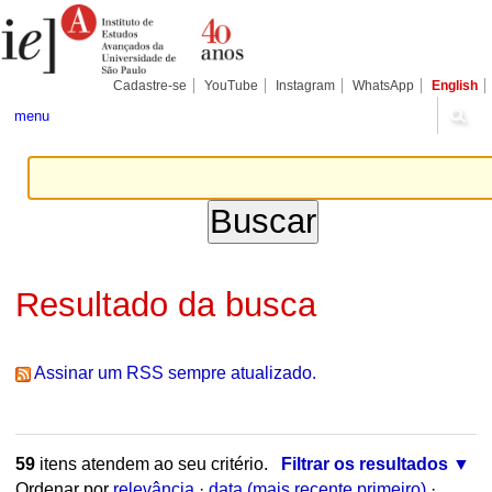
Ir
Ferramentas
Seções
para
Pessoais
o
conteúdo.
|
Cadastre-se
YouTube
Instagram
WhatsApp
English
Ir
para
menu
a
navegação
Resultado da busca
Assinar um RSS sempre atualizado.
59
itens atendem ao seu critério.
Filtrar os resultados
Ordenar por
relevância
·
data (mais recente primeiro)
·