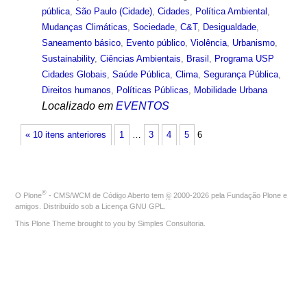
pública
,
São Paulo (Cidade)
,
Cidades
,
Política Ambiental
,
Mudanças Climáticas
,
Sociedade
,
C&T
,
Desigualdade
,
Saneamento básico
,
Evento público
,
Violência
,
Urbanismo
,
Sustainability
,
Ciências Ambientais
,
Brasil
,
Programa USP
Cidades Globais
,
Saúde Pública
,
Clima
,
Segurança Pública
,
Direitos humanos
,
Políticas Públicas
,
Mobilidade Urbana
Localizado em
EVENTOS
« 10 itens anteriores
1
…
3
4
5
6
®
O
Plone
- CMS/WCM de Código Aberto
tem
©
2000-2026 pela
Fundação Plone
e
amigos. Distribuído sob a
Licença GNU GPL
.
This Plone Theme brought to you by
Simples Consultoria
.