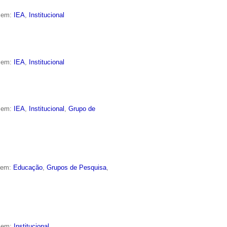
o em:
IEA
,
Institucional
o em:
IEA
,
Institucional
o em:
IEA
,
Institucional
,
Grupo de
o em:
Educação
,
Grupos de Pesquisa
,
o em:
Institucional