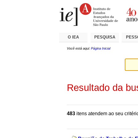
Ir
Ferramentas
Seções
para
Pessoais
o
conteúdo.
|
Ir
para
a
O IEA
PESQUISA
PESS
navegação
Você está aqui:
Página Inicial
Resultado da bu
483
itens atendem ao seu critéri