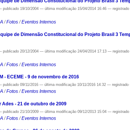
quipe de Dimensão Constitucional do Projeto Brasil 3 Temp
—
publicado
19/10/2004
—
última modificação
15/04/2014 16:46
— registrad
CA
/
Fotos
/
Eventos Internos
quipe de Dimensão Constitucional do Projeto Brasil 3 Tem
—
publicado
20/12/2004
—
última modificação
24/04/2014 17:13
— registrad
CA
/
Fotos
/
Eventos Internos
M - ECEME - 9 de novembro de 2016
—
publicado
09/11/2016
—
última modificação
10/11/2016 14:32
— registrado
CA
/
Fotos
/
Eventos Internos
 Ades - 21 de outubro de 2009
—
publicado
21/10/2009
—
última modificação
09/12/2013 15:04
— registrad
CA
/
Fotos
/
Eventos Internos