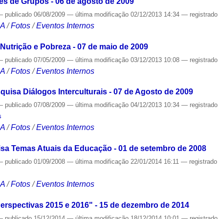
s de Grupos - 06 de agosto de 2009
—
publicado
06/08/2009
—
última modificação
02/12/2013 14:34
— registrad
CA
/
Fotos
/
Eventos Internos
utrição e Pobreza - 07 de maio de 2009
—
publicado
07/05/2009
—
última modificação
03/12/2013 10:08
— registrad
CA
/
Fotos
/
Eventos Internos
uisa Diálogos Interculturais - 07 de Agosto de 2009
—
publicado
07/08/2009
—
última modificação
04/12/2013 10:34
— registrad
s
CA
/
Fotos
/
Eventos Internos
sa Temas Atuais da Educação - 01 de setembro de 2008
—
publicado
01/09/2008
—
última modificação
22/01/2014 16:11
— registrad
CA
/
Fotos
/
Eventos Internos
erspectivas 2015 e 2016" - 15 de dezembro de 2014
—
publicado
15/12/2014
—
última modificação
18/12/2014 10:01
— registrad