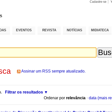
Cadastre-se
Busca
Busca
Avançad
OAS
EVENTOS
REVISTA
NOTÍCIAS
MIDIATECA
sca
Assinar um RSS sempre atualizado.
o.
Filtrar os resultados
Ordenar por
relevância
·
data (mais re