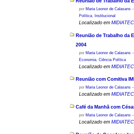
Reunião de Trabalho da E
por
Maria Leonor de Calasans
Política
,
Institucional
Localizado em
MIDIATE
Reunião de Trabalho da E
2004
por
Maria Leonor de Calasans
Economia
,
Ciência Política
Localizado em
MIDIATE
Reunião com Comitiva IM
por
Maria Leonor de Calasans
Localizado em
MIDIATE
Café da Manhã com César
por
Maria Leonor de Calasans
Localizado em
MIDIATE