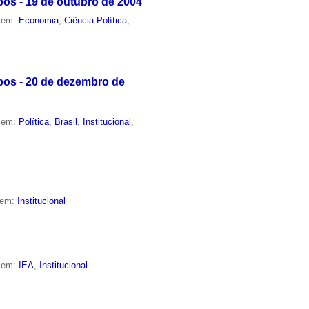
os - 19 de outubro de 2004
o em:
Economia
,
Ciência Política
,
pos - 20 de dezembro de
o em:
Política
,
Brasil
,
Institucional
,
 em:
Institucional
o em:
IEA
,
Institucional