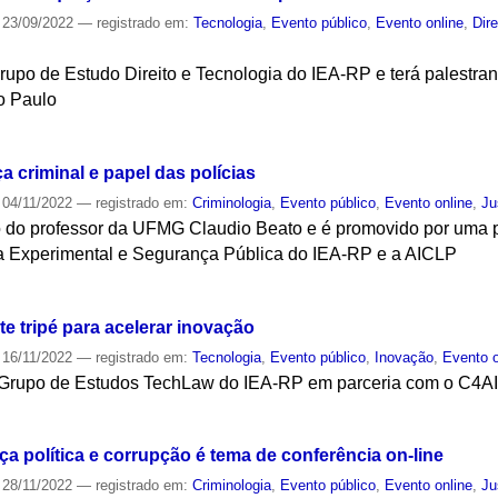
23/09/2022
— registrado em:
Tecnologia
,
Evento público
,
Evento online
,
Dire
rupo de Estudo Direito e Tecnologia do IEA-RP e terá palestran
o Paulo
S
a criminal e papel das polícias
04/11/2022
— registrado em:
Criminologia
,
Evento público
,
Evento online
,
Ju
ão do professor da UFMG Claudio Beato e é promovido por uma p
a Experimental e Segurança Pública do IEA-RP e a AICLP
S
te tripé para acelerar inovação
16/11/2022
— registrado em:
Tecnologia
,
Evento público
,
Inovação
,
Evento o
 Grupo de Estudos TechLaw do IEA-RP em parceria com o C4A
S
a política e corrupção é tema de conferência on-line
28/11/2022
— registrado em:
Criminologia
,
Evento público
,
Evento online
,
Ju