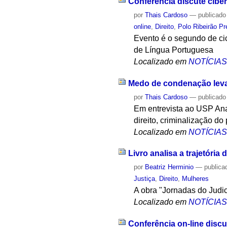
Conferência discute cibe
por
Thais Cardoso
—
publicado
online
,
Direito
,
Polo Ribeirão Pr
Evento é o segundo de ci
de Língua Portuguesa
Localizado em
NOTÍCIA
Medo de condenação leva 
por
Thais Cardoso
—
publicado
Em entrevista ao USP An
direito, criminalização d
Localizado em
NOTÍCIA
Livro analisa a trajetóri
por
Beatriz Herminio
—
publica
Justiça
,
Direito
,
Mulheres
A obra "Jornadas do Judi
Localizado em
NOTÍCIA
Conferência on-line dis