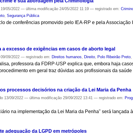
rcrime e sua abordagem pela Criminologia
19/05/2022
—
última modificação
24/05/2022 11:19
— registrado em:
Crimin
eto
,
Segurança Pública
clo de conferências promovido pelo IEA-RP e pela Associação I
S
a excesso de exigências em casos de aborto legal
09/09/2022
— registrado em:
Direitos humanos
,
Direito
,
Polo Ribeirão Preto
alisa, professora da FDRP-USP explica que, embora haja caso
o procedimento em geral traz dúvidas aos profissionais da saúde
S
a dos processos decisórios na criação da Lei Maria da Penha
do
13/09/2022
—
última modificação
29/09/2022 13:41
— registrado em:
Prog
ciário na implementação da Lei Maria da Penha" será lançada 
S
cute adequação da LGPD em metrópoles