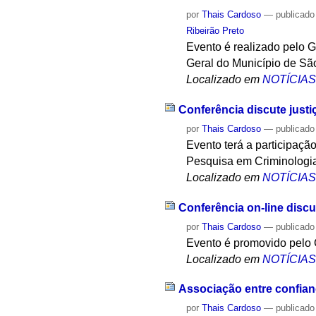
por
Thais Cardoso
—
publicado
Ribeirão Preto
Evento é realizado pelo G
Geral do Município de Sã
Localizado em
NOTÍCIA
Conferência discute justiç
por
Thais Cardoso
—
publicado
Evento terá a participaç
Pesquisa em Criminologi
Localizado em
NOTÍCIA
Conferência on-line discu
por
Thais Cardoso
—
publicado
Evento é promovido pelo
Localizado em
NOTÍCIA
Associação entre confianç
por
Thais Cardoso
—
publicado