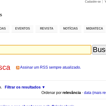
Cadastre-se
Busca
Busca
Avançad
OAS
EVENTOS
REVISTA
NOTÍCIAS
MIDIATECA
sca
Assinar um RSS sempre atualizado.
o.
Filtrar os resultados
Ordenar por
relevância
·
data (mais re