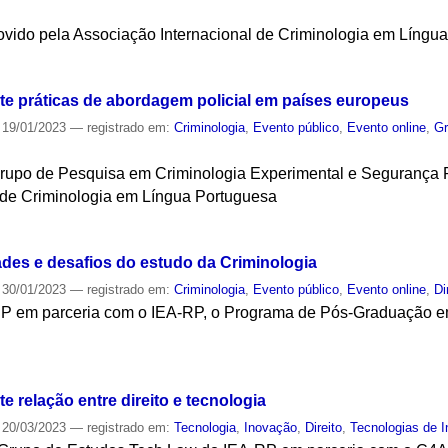
movido pela Associação Internacional de Criminologia em Língu
S
ute práticas de abordagem policial em países europeus
19/01/2023
— registrado em:
Criminologia
,
Evento público
,
Evento online
,
Gr
Grupo de Pesquisa em Criminologia Experimental e Segurança 
 de Criminologia em Língua Portuguesa
S
ades e desafios do estudo da Criminologia
30/01/2023
— registrado em:
Criminologia
,
Evento público
,
Evento online
,
Di
-USP em parceria com o IEA-RP, o Programa de Pós-Graduação 
S
e relação entre direito e tecnologia
20/03/2023
— registrado em:
Tecnologia
,
Inovação
,
Direito
,
Tecnologias de 