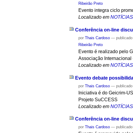
Ribeirão Preto
Evento integra ciclo pro
Localizado em
NOTÍCIA
Conferência on-line disc
por
Thais Cardoso
—
publicado
Ribeirão Preto
Evento é realizado pelo 
Associação Internacional
Localizado em
NOTÍCIA
Evento debate possibilid
por
Thais Cardoso
—
publicado
Iniciativa é do Geicrim
Projeto SuCCESS
Localizado em
NOTÍCIA
Conferência on-line discut
por
Thais Cardoso
—
publicado