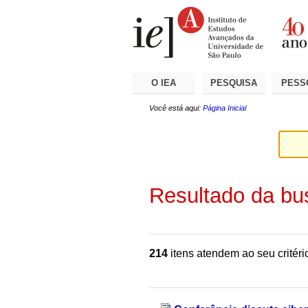
Ir
Ferramentas
Seções
para
Pessoais
o
conteúdo.
|
Ir
para
a
O IEA
PESQUISA
PESS
navegação
Você está aqui:
Página Inicial
Resultado da bu
214
itens atendem ao seu critéri