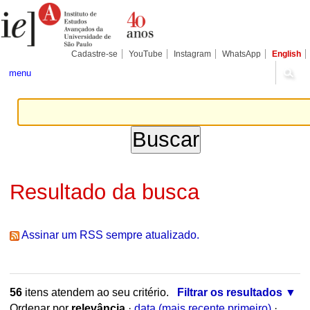
Ir
Ferramentas
Seções
para
Pessoais
o
conteúdo.
|
Cadastre-se
YouTube
Instagram
WhatsApp
English
Ir
para
menu
a
navegação
Resultado da busca
Assinar um RSS sempre atualizado.
56
itens atendem ao seu critério.
Filtrar os resultados
Ordenar por
relevância
·
data (mais recente primeiro)
·