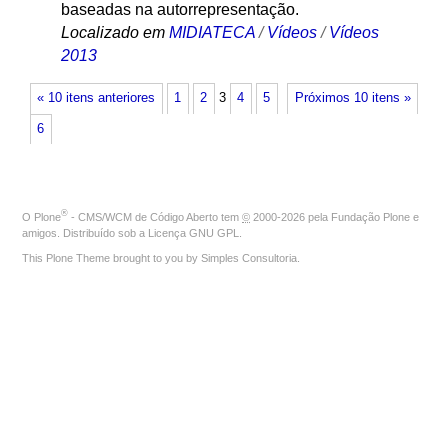
baseadas na autorrepresentação.
Localizado em
MIDIATECA
/
Vídeos
/
Vídeos
2013
« 10 itens anteriores
1
2
3
4
5
Próximos 10 itens »
6
®
O
Plone
- CMS/WCM de Código Aberto
tem
©
2000-2026 pela
Fundação Plone
e
amigos. Distribuído sob a
Licença GNU GPL
.
This Plone Theme brought to you by
Simples Consultoria
.