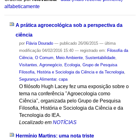
alfabeticamente
A prática agroecológica sob a perspectiva da
ciência
por
Flávia Dourado
—
publicado
26/06/2015
—
última
modificação
04/02/2016 15:40
— registrado em:
Filosofia da
Ciência
,
O Comum
,
Meio Ambiente
,
Sustentabilidade
,
Visitantes
,
Agronegócio
,
Ecologia
,
Grupo de Pesquisa
Filosofia, História e Sociologia da Ciência e da Tecnologia
,
Segurança Alimentar
,
capa
O filósofo Hugh Lacey fez uma exposição sobre o
tema na conferência "Agroecologia como
Ciência", organizada pelo Grupo de Pesquisa
Filosofia, História e Sociologia da Ciência e da
Tecnologia do IEA.
Localizado em
NOTÍCIAS
Hermínio Martins: uma nota triste