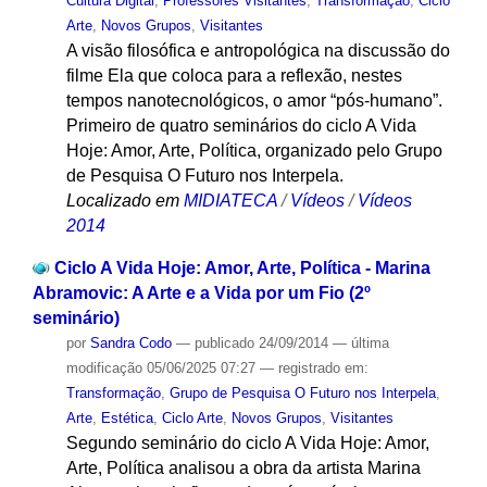
Cultura Digital
,
Professores Visitantes
,
Transformação
,
Ciclo
Arte
,
Novos Grupos
,
Visitantes
A visão filosófica e antropológica na discussão do
filme Ela que coloca para a reflexão, nestes
tempos nanotecnológicos, o amor “pós-humano”.
Primeiro de quatro seminários do ciclo A Vida
Hoje: Amor, Arte, Política, organizado pelo Grupo
de Pesquisa O Futuro nos Interpela.
Localizado em
MIDIATECA
/
Vídeos
/
Vídeos
2014
Ciclo A Vida Hoje: Amor, Arte, Política - Marina
Abramovic: A Arte e a Vida por um Fio (2º
seminário)
por
Sandra Codo
—
publicado
24/09/2014
—
última
modificação
05/06/2025 07:27
— registrado em:
Transformação
,
Grupo de Pesquisa O Futuro nos Interpela
,
Arte
,
Estética
,
Ciclo Arte
,
Novos Grupos
,
Visitantes
Segundo seminário do ciclo A Vida Hoje: Amor,
Arte, Política analisou a obra da artista Marina