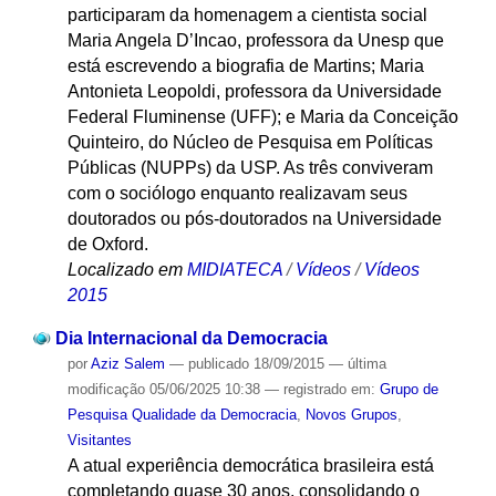
participaram da homenagem a cientista social
Maria Angela D’Incao, professora da Unesp que
está escrevendo a biografia de Martins; Maria
Antonieta Leopoldi, professora da Universidade
Federal Fluminense (UFF); e Maria da Conceição
Quinteiro, do Núcleo de Pesquisa em Políticas
Públicas (NUPPs) da USP. As três conviveram
com o sociólogo enquanto realizavam seus
doutorados ou pós-doutorados na Universidade
de Oxford.
Localizado em
MIDIATECA
/
Vídeos
/
Vídeos
2015
Dia Internacional da Democracia
por
Aziz Salem
—
publicado
18/09/2015
—
última
modificação
05/06/2025 10:38
— registrado em:
Grupo de
Pesquisa Qualidade da Democracia
,
Novos Grupos
,
Visitantes
A atual experiência democrática brasileira está
completando quase 30 anos, consolidando o