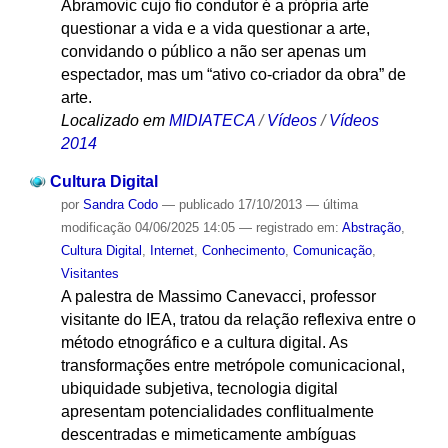
Abramovic cujo fio condutor é a própria arte
questionar a vida e a vida questionar a arte,
convidando o público a não ser apenas um
espectador, mas um “ativo co-criador da obra” de
arte.
Localizado em
MIDIATECA
/
Vídeos
/
Vídeos
2014
Cultura Digital
por
Sandra Codo
—
publicado
17/10/2013
—
última
modificação
04/06/2025 14:05
— registrado em:
Abstração
,
Cultura Digital
,
Internet
,
Conhecimento
,
Comunicação
,
Visitantes
A palestra de Massimo Canevacci, professor
visitante do IEA, tratou da relação reflexiva entre o
método etnográfico e a cultura digital. As
transformações entre metrópole comunicacional,
ubiquidade subjetiva, tecnologia digital
apresentam potencialidades conflitualmente
descentradas e mimeticamente ambíguas