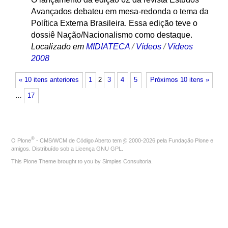
Avançados debateu em mesa-redonda o tema da
Política Externa Brasileira. Essa edição teve o
dossiê Nação/Nacionalismo como destaque.
Localizado em
MIDIATECA
/
Vídeos
/
Vídeos
2008
« 10 itens anteriores
1
2
3
4
5
Próximos 10 itens »
…
17
®
O
Plone
- CMS/WCM de Código Aberto
tem
©
2000-2026 pela
Fundação Plone
e
amigos. Distribuído sob a
Licença GNU GPL
.
This Plone Theme brought to you by
Simples Consultoria
.