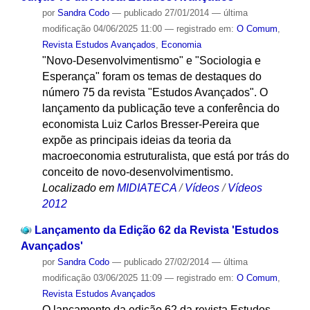
por
Sandra Codo
—
publicado
27/01/2014
—
última
modificação
04/06/2025 11:00
— registrado em:
O Comum
,
Revista Estudos Avançados
,
Economia
"Novo-Desenvolvimentismo" e "Sociologia e
Esperança" foram os temas de destaques do
número 75 da revista "Estudos Avançados". O
lançamento da publicação teve a conferência do
economista Luiz Carlos Bresser-Pereira que
expõe as principais ideias da teoria da
macroeconomia estruturalista, que está por trás do
conceito de novo-desenvolvimentismo.
Localizado em
MIDIATECA
/
Vídeos
/
Vídeos
2012
Lançamento da Edição 62 da Revista 'Estudos
Avançados'
por
Sandra Codo
—
publicado
27/02/2014
—
última
modificação
03/06/2025 11:09
— registrado em:
O Comum
,
Revista Estudos Avançados
O lançamento da edição 62 da revista Estudos