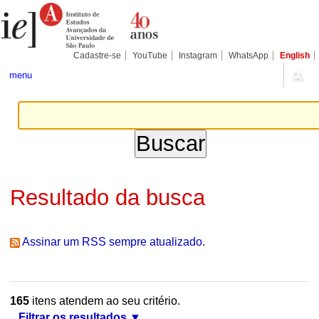
Ir
Ferramentas
Seções
para
Pessoais
o
conteúdo.
|
Cadastre-se
YouTube
Instagram
WhatsApp
English
Ir
para
menu
a
navegação
Resultado da busca
Assinar um RSS sempre atualizado.
165
itens atendem ao seu critério.
Filtrar os resultados