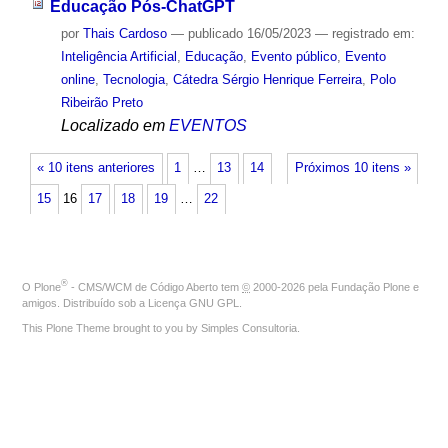
Educação Pós-ChatGPT
por
Thais Cardoso
—
publicado
16/05/2023
— registrado em:
Inteligência Artificial
,
Educação
,
Evento público
,
Evento
online
,
Tecnologia
,
Cátedra Sérgio Henrique Ferreira
,
Polo
Ribeirão Preto
Localizado em
EVENTOS
« 10 itens anteriores
1
…
13
14
Próximos 10 itens »
15
16
17
18
19
…
22
®
O
Plone
- CMS/WCM de Código Aberto
tem
©
2000-2026 pela
Fundação Plone
e
amigos. Distribuído sob a
Licença GNU GPL
.
This Plone Theme brought to you by
Simples Consultoria
.