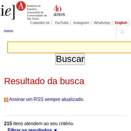
Ir
Ferramentas
Seções
para
Pessoais
o
conteúdo.
|
Cadastre-se
YouTube
Instagram
WhatsApp
English
Ir
para
menu
a
navegação
Resultado da busca
Assinar um RSS sempre atualizado.
215
itens atendem ao seu critério.
Filtrar os resultados