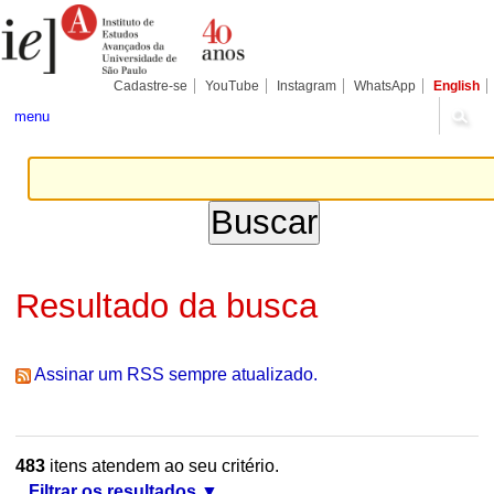
Ir
Ferramentas
Seções
para
Pessoais
o
conteúdo.
|
Cadastre-se
YouTube
Instagram
WhatsApp
English
Ir
para
menu
a
navegação
Resultado da busca
Assinar um RSS sempre atualizado.
483
itens atendem ao seu critério.
Filtrar os resultados