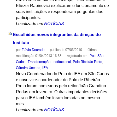
Eliezer Rabinovici explicaram o funcionamento de
suas instituições e responderam perguntas dos
participantes.
Localizado em
NOTÍCIAS
Escolhidos novos integrantes da direção do
Instituto
por
Flávia Dourado
—
publicado
07/03/2010
—
última
modificação
01/04/2013 16:38
— registrado em:
Polo São
Carlos
,
Transformação
,
Institucional
,
Polo Ribeirão Preto
,
Cátedra Unesco
,
IEA
Novo Coordenador do Polo do IEA em São Carlos
e novo vice-coordenador do Polo de Ribeirão
Preto foram nomeados pelo reitor João Grandino
Rodas em fevereiro. Outras importantes decisões
para o IEA também foram tomadas no mesmo
mês.
Localizado em
NOTÍCIAS