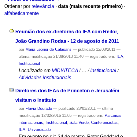
Ordenar por
relevância
·
data (mais recente primeiro)
·
alfabeticamente
Reunião dos ex-diretores do IEA com Reitor,
João Grandino Rodas - 12 de agosto de 2011
por
Maria Leonor de Calasans
—
publicado
12/08/2011
—
última modificação
21/08/2013 11:40
— registrado em:
IEA
,
Institucional
Localizado em
MIDIATECA
/
…
/
Institucional
/
Atividades institucionais
Diretores dos IEAs de Princeton e Jerusalém
visitam o Instituto
por
Flávia Dourado
—
publicado
28/03/2011
—
última
modificação
12/02/2016 11:05
— registrado em:
Parcerias
internacionais
,
Institucional
,
Sala Verde
,
Conferencistas
,
IEA
,
Universidade
Em evento no dia 24 de março, Peter Goddard e