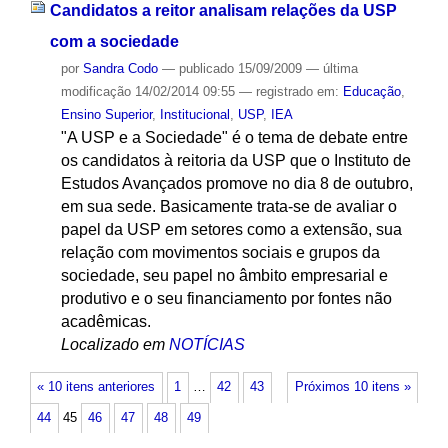
Candidatos a reitor analisam relações da USP
com a sociedade
por
Sandra Codo
—
publicado
15/09/2009
—
última
modificação
14/02/2014 09:55
— registrado em:
Educação
,
Ensino Superior
,
Institucional
,
USP
,
IEA
"A USP e a Sociedade" é o tema de debate entre
os candidatos à reitoria da USP que o Instituto de
Estudos Avançados promove no dia 8 de outubro,
em sua sede. Basicamente trata-se de avaliar o
papel da USP em setores como a extensão, sua
relação com movimentos sociais e grupos da
sociedade, seu papel no âmbito empresarial e
produtivo e o seu financiamento por fontes não
acadêmicas.
Localizado em
NOTÍCIAS
« 10 itens anteriores
1
…
42
43
Próximos 10 itens »
44
45
46
47
48
49