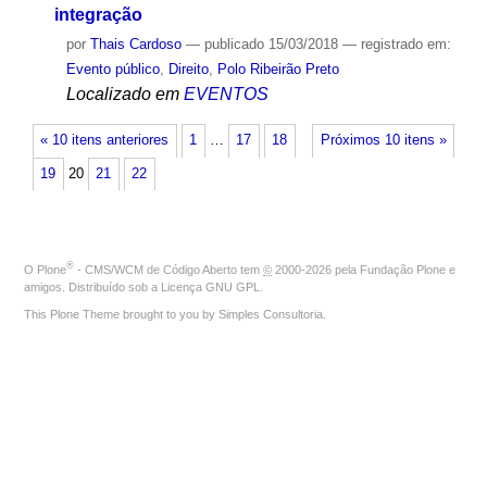
integração
por
Thais Cardoso
—
publicado
15/03/2018
— registrado em:
Evento público
,
Direito
,
Polo Ribeirão Preto
Localizado em
EVENTOS
« 10 itens anteriores
1
…
17
18
Próximos 10 itens »
19
20
21
22
®
O
Plone
- CMS/WCM de Código Aberto
tem
©
2000-2026 pela
Fundação Plone
e
amigos. Distribuído sob a
Licença GNU GPL
.
This Plone Theme brought to you by
Simples Consultoria
.