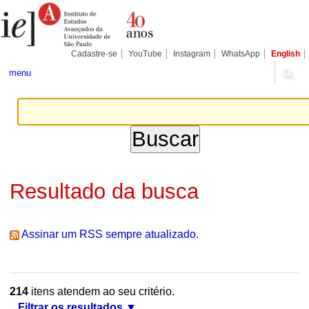
Ir
Ferramentas
Seções
para
Pessoais
o
conteúdo.
|
Cadastre-se
YouTube
Instagram
WhatsApp
English
Ir
para
menu
a
navegação
Resultado da busca
Assinar um RSS sempre atualizado.
214
itens atendem ao seu critério.
Filtrar os resultados