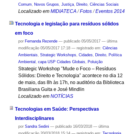
Comum
,
Novos Grupos
,
Justiça
,
Direito
,
Ciências Sociais
Localizado em
MIDIATECA
/
Fotos
/
Eventos 2014
Tecnologia e legislação para resíduos sólidos
em foco
por
Fernanda Rezende
—
publicado
05/05/2017
—
última
modificação
05/05/2017 17:18
— registrado em:
Ciências
Ambientais
,
Strategic Workshops
,
Cidades
,
Direito
,
Política
Ambiental
,
capa USP Cidades Globais
,
Poluição
Strategic Workshop "Mude o Foco – Resíduos
Sólidos: Direito e Tecnologia" acontece no dia 12
de maio, das 8h às 17h, no auditório da Biblioteca
Brasiliana Guita e José Mindlin
Localizado em
NOTÍCIAS
Tecnologias em Saúde: Perspectivas
Interdisciplinares
por
Sandra Sedini
—
publicado
16/03/2018
—
última
modificação
20/03/2018 15:14
— registrado em:
Tecnologia
,