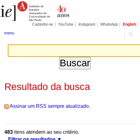
Ir
Ferramentas
Seções
para
Pessoais
o
conteúdo.
|
Cadastre-se
YouTube
Instagram
WhatsApp
English
Ir
para
menu
a
navegação
Resultado da busca
Assinar um RSS sempre atualizado.
483
itens atendem ao seu critério.
Filtrar os resultados