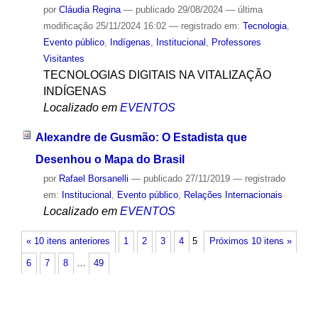
por
Cláudia Regina
—
publicado
29/08/2024
—
última
modificação
25/11/2024 16:02
— registrado em:
Tecnologia
,
Evento público
,
Indígenas
,
Institucional
,
Professores
Visitantes
TECNOLOGIAS DIGITAIS NA VITALIZAÇÃO
INDÍGENAS
Localizado em
EVENTOS
Alexandre de Gusmão: O Estadista que
Desenhou o Mapa do Brasil
por
Rafael Borsanelli
—
publicado
27/11/2019
— registrado
em:
Institucional
,
Evento público
,
Relações Internacionais
Localizado em
EVENTOS
« 10 itens anteriores
1
2
3
4
5
Próximos 10 itens »
6
7
8
…
49