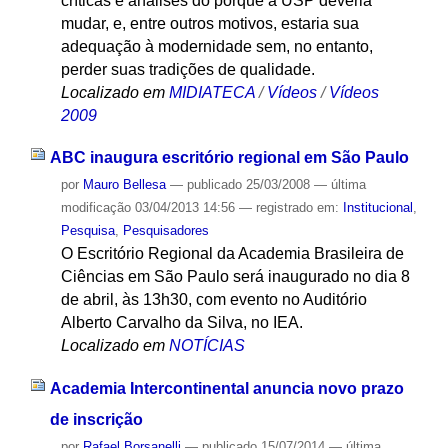
críticas e análises do porquê a USP deveria
mudar, e, entre outros motivos, estaria sua
adequação à modernidade sem, no entanto,
perder suas tradições de qualidade.
Localizado em
MIDIATECA
/
Vídeos
/
Vídeos
2009
ABC inaugura escritório regional em São Paulo
por
Mauro Bellesa
—
publicado
25/03/2008
—
última
modificação
03/04/2013 14:56
— registrado em:
Institucional
,
Pesquisa
,
Pesquisadores
O Escritório Regional da Academia Brasileira de
Ciências em São Paulo será inaugurado no dia 8
de abril, às 13h30, com evento no Auditório
Alberto Carvalho da Silva, no IEA.
Localizado em
NOTÍCIAS
Academia Intercontinental anuncia novo prazo
de inscrição
por
Rafael Borsanelli
—
publicado
15/07/2014
—
última