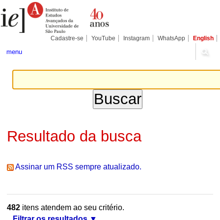
Ir
Ferramentas
Seções
para
Pessoais
o
conteúdo.
|
Cadastre-se
YouTube
Instagram
WhatsApp
English
Ir
para
menu
a
navegação
Resultado da busca
Assinar um RSS sempre atualizado.
482
itens atendem ao seu critério.
Filtrar os resultados