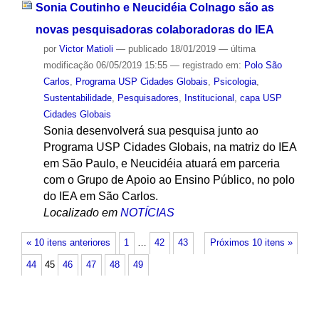
Sonia Coutinho e Neucidéia Colnago são as
novas pesquisadoras colaboradoras do IEA
por
Victor Matioli
—
publicado
18/01/2019
—
última
modificação
06/05/2019 15:55
— registrado em:
Polo São
Carlos
,
Programa USP Cidades Globais
,
Psicologia
,
Sustentabilidade
,
Pesquisadores
,
Institucional
,
capa USP
Cidades Globais
Sonia desenvolverá sua pesquisa junto ao
Programa USP Cidades Globais, na matriz do IEA
em São Paulo, e Neucidéia atuará em parceria
com o Grupo de Apoio ao Ensino Público, no polo
do IEA em São Carlos.
Localizado em
NOTÍCIAS
« 10 itens anteriores
1
…
42
43
Próximos 10 itens »
44
45
46
47
48
49