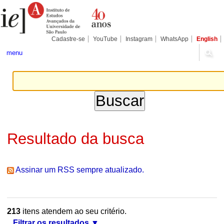
Ir
Ferramentas
Seções
para
Pessoais
o
conteúdo.
|
Cadastre-se
YouTube
Instagram
WhatsApp
English
Ir
para
menu
a
navegação
Resultado da busca
Assinar um RSS sempre atualizado.
213
itens atendem ao seu critério.
Filtrar os resultados