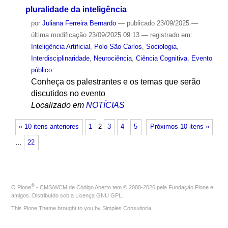
pluralidade da inteligência
por
Juliana Ferreira Bernardo
—
publicado
23/09/2025
—
última modificação
23/09/2025 09:13
— registrado em:
Inteligência Artificial
,
Polo São Carlos
,
Sociologia
,
Interdisciplinaridade
,
Neurociência
,
Ciência Cognitiva
,
Evento
público
Conheça os palestrantes e os temas que serão
discutidos no evento
Localizado em
NOTÍCIAS
« 10 itens anteriores
1
2
3
4
5
Próximos 10 itens »
…
22
®
O
Plone
- CMS/WCM de Código Aberto
tem
©
2000-2026 pela
Fundação Plone
e
amigos. Distribuído sob a
Licença GNU GPL
.
This Plone Theme brought to you by
Simples Consultoria
.