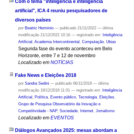
Com o tema "inteligência e inteligência
artificial", ICA 4 reuniu pesquisadores de
diversos países
por
Beatriz Herminio
—
publicado
21/11/2022
—
última
modificação
21/12/2022 10:16
— registrado em:
Inteligência
Artificial
,
Academia Intercontinental
,
Computação
,
Ubias
Segunda fase do evento aconteceu em Belo
Horizonte, entre 7 e 12 de novembro
Localizado em
NOTÍCIAS
Fake News e Eleições 2018
por
Sandra Sedini
—
publicado
06/11/2018
—
última
modificação
19/12/2018 11:01
— registrado em:
Inteligência
Artificial
,
Política
,
Evento público
,
Tecnologia
,
Eleições
,
Grupo de Pesquisa Observatório da Inovação e
Competitividade - NAP
,
Sociedade
,
Internet
,
Jornalismo
Localizado em
EVENTOS
Diálogos Avançados 2025: mesas abordam a