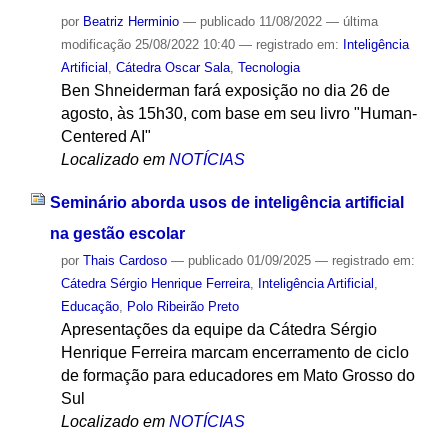
por
Beatriz Herminio
—
publicado
11/08/2022
—
última
modificação
25/08/2022 10:40
— registrado em:
Inteligência
Artificial
,
Cátedra Oscar Sala
,
Tecnologia
Ben Shneiderman fará exposição no dia 26 de
agosto, às 15h30, com base em seu livro "Human-
Centered AI"
Localizado em
NOTÍCIAS
Seminário aborda usos de inteligência artificial
na gestão escolar
por
Thais Cardoso
—
publicado
01/09/2025
— registrado em:
Cátedra Sérgio Henrique Ferreira
,
Inteligência Artificial
,
Educação
,
Polo Ribeirão Preto
Apresentações da equipe da Cátedra Sérgio
Henrique Ferreira marcam encerramento de ciclo
de formação para educadores em Mato Grosso do
Sul
Localizado em
NOTÍCIAS