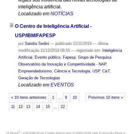
inteligência artificial.
Localizado em
NOTÍCIAS
O Centro de Inteligência Artificial -
USP/IBM/FAPESP
por
Sandra Sedini
—
publicado
11/11/2019
—
última
modificação
11/12/2019 08:55
— registrado em:
Inteligência
Artificial
,
Evento público
,
Fapesp
,
Grupo de Pesquisa
Observatório da Inovação e Competitividade - NAP
,
Empreendedorismo
,
Ciência e Tecnologia
,
USP
,
C&T
,
Geração de Tecnologias
Localizado em
EVENTOS
« 10 itens anteriores
1
…
9
10
Próximos 10 itens »
11
12
13
14
15
…
22
®
O
Plone
- CMS/WCM de Código Aberto
tem
©
2000-2026 pela
Fundação Plone
e