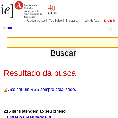
Ir
Ferramentas
Seções
para
Pessoais
o
conteúdo.
|
Cadastre-se
YouTube
Instagram
WhatsApp
English
Ir
para
menu
a
navegação
Resultado da busca
Assinar um RSS sempre atualizado.
215
itens atendem ao seu critério.
Filtrar os resultados