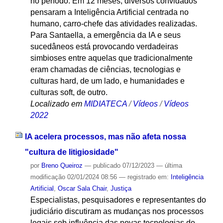
no período. Em 12 meses, diversos convidados
pensaram a Inteligência Artificial centrada no
humano, carro-chefe das atividades realizadas.
Para Santaella, a emergência da IA e seus
sucedâneos está provocando verdadeiras
simbioses entre aquelas que tradicionalmente
eram chamadas de ciências, tecnologias e
culturas hard, de um lado, e humanidades e
culturas soft, de outro.
Localizado em
MIDIATECA
/
Vídeos
/
Vídeos
2022
IA acelera processos, mas não afeta nossa
"cultura de litigiosidade"
por
Breno Queiroz
—
publicado
07/12/2023
—
última
modificação
02/01/2024 08:56
— registrado em:
Inteligência
Artificial
,
Oscar Sala Chair
,
Justiça
Especialistas, pesquisadores e representantes do
judiciário discutiram as mudanças nos processos
legais sob influência das novas tecnologias de