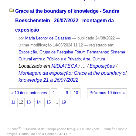
Grace at the boundary of knowledge - Sandra
Boeschenstein - 26/07/2022 - montagem da
exposição
por
Maria Leonor de Calasans
—
publicado
24/08/2022
—
última modificação
14/03/2024 11:12
— registrado em:
Exposição
,
Grupo de Pesquisa Fórum Permanente: Sistema
Cultural entre o Público e o Privado
,
Arte
,
Cultura
Localizado em
MIDIATECA
/
…
/
Exposições
/
Montagem da exposição: Grace at the boundary of
knowledge 21 a 26/07/2022
« 10 itens anteriores
1
…
9
10
Próximos 10 itens »
11
12
13
14
15
…
19
®
O
Plone
- CMS/WCM de Código Aberto
tem
©
2000-2026 pela
Fundação Plone
e
amigos. Distribuído sob a
Licença GNU GPL
.