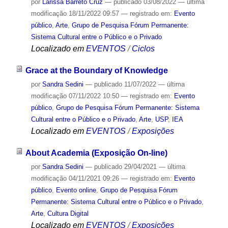
por
Larissa Barreto Cruz
—
publicado
03/08/2022
—
última
modificação
18/11/2022 09:57
— registrado em:
Evento
público
,
Arte
,
Grupo de Pesquisa Fórum Permanente:
Sistema Cultural entre o Público e o Privado
Localizado em
EVENTOS
/
Ciclos
Grace at the Boundary of Knowledge
por
Sandra Sedini
—
publicado
11/07/2022
—
última
modificação
07/11/2022 10:50
— registrado em:
Evento
público
,
Grupo de Pesquisa Fórum Permanente: Sistema
Cultural entre o Público e o Privado
,
Arte
,
USP
,
IEA
Localizado em
EVENTOS
/
Exposições
About Academia (Exposição On-line)
por
Sandra Sedini
—
publicado
29/04/2021
—
última
modificação
04/11/2021 09:26
— registrado em:
Evento
público
,
Evento online
,
Grupo de Pesquisa Fórum
Permanente: Sistema Cultural entre o Público e o Privado
,
Arte
,
Cultura Digital
Localizado em
EVENTOS
/
Exposições