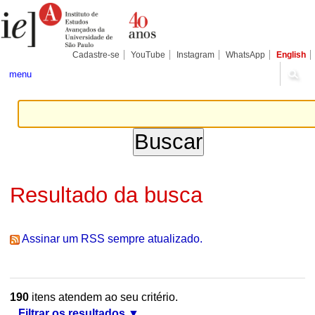
Ir
Ferramentas
Seções
para
Pessoais
o
conteúdo.
|
Cadastre-se
YouTube
Instagram
WhatsApp
English
Ir
para
menu
a
navegação
Resultado da busca
Assinar um RSS sempre atualizado.
190
itens atendem ao seu critério.
Filtrar os resultados