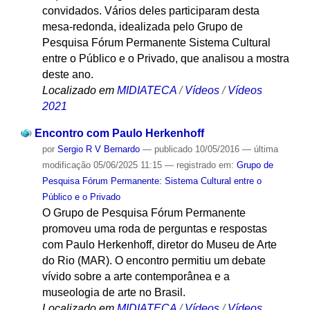
convidados. Vários deles participaram desta
mesa-redonda, idealizada pelo Grupo de
Pesquisa Fórum Permanente Sistema Cultural
entre o Público e o Privado, que analisou a mostra
deste ano.
Localizado em
MIDIATECA
/
Vídeos
/
Vídeos
2021
Encontro com Paulo Herkenhoff
por
Sergio R V Bernardo
—
publicado
10/05/2016
—
última
modificação
05/06/2025 11:15
— registrado em:
Grupo de
Pesquisa Fórum Permanente: Sistema Cultural entre o
Público e o Privado
O Grupo de Pesquisa Fórum Permanente
promoveu uma roda de perguntas e respostas
com Paulo Herkenhoff, diretor do Museu de Arte
do Rio (MAR). O encontro permitiu um debate
vívido sobre a arte contemporânea e a
museologia de arte no Brasil.
Localizado em
MIDIATECA
/
Vídeos
/
Vídeos