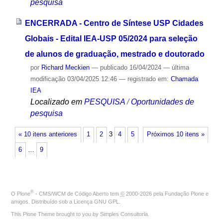
pesquisa
ENCERRADA - Centro de Síntese USP Cidades
Globais - Edital IEA-USP 05/2024 para seleção
de alunos de graduação, mestrado e doutorado
por
Richard Meckien
—
publicado
16/04/2024
—
última
modificação
03/04/2025 12:46
— registrado em:
Chamada
IEA
Localizado em
PESQUISA
/
Oportunidades de
pesquisa
« 10 itens anteriores
1
2
3
4
5
Próximos 10 itens »
6
…
9
®
O
Plone
- CMS/WCM de Código Aberto
tem
©
2000-2026 pela
Fundação Plone
e
amigos. Distribuído sob a
Licença GNU GPL
.
This Plone Theme brought to you by
Simples Consultoria
.