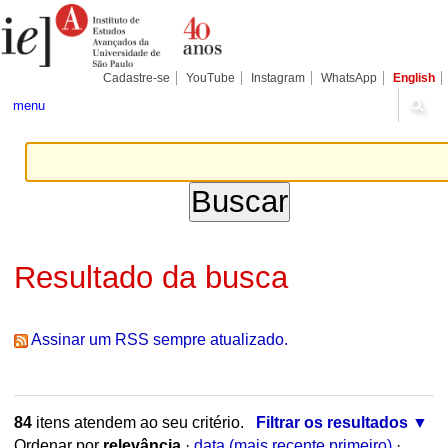
Ir
Ferramentas
Seções
para
Pessoais
o
conteúdo.
|
Cadastre-se
YouTube
Instagram
WhatsApp
English
Ir
para
menu
a
navegação
Resultado da busca
Assinar um RSS sempre atualizado.
84
itens atendem ao seu critério.
Filtrar os resultados
Ordenar por
relevância
·
data (mais recente primeiro)
·