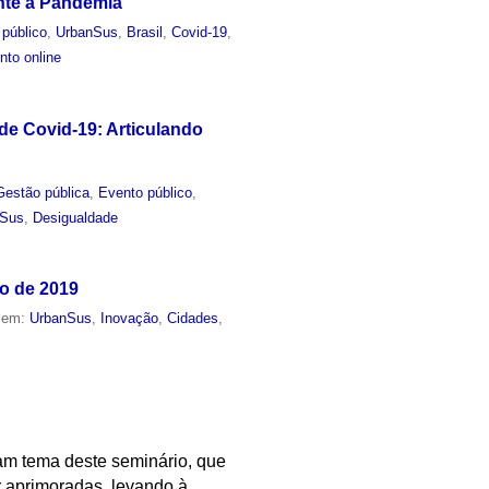
nte a Pandemia
 público
,
UrbanSus
,
Brasil
,
Covid-19
,
nto online
e Covid-19: Articulando
Gestão pública
,
Evento público
,
nSus
,
Desigualdade
ro de 2019
o em:
UrbanSus
,
Inovação
,
Cidades
,
ram tema deste seminário, que
r aprimoradas, levando à