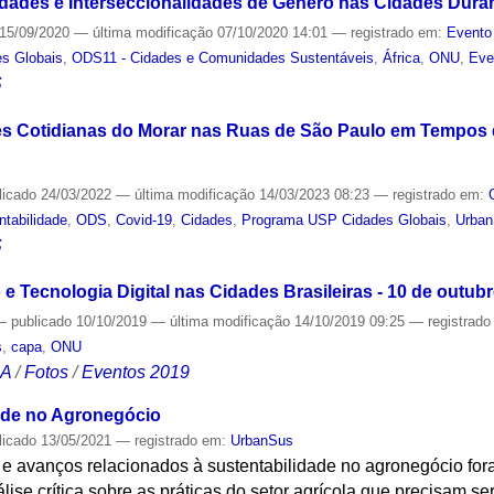
ades e Interseccionalidades de Gênero nas Cidades Dura
15/09/2020
—
última modificação
07/10/2020 14:01
— registrado em:
Evento
s Globais
,
ODS11 - Cidades e Comunidades Sustentáveis
,
África
,
ONU
,
Eve
S
s Cotidianas do Morar nas Ruas de São Paulo em Tempos d
licado
24/03/2022
—
última modificação
14/03/2023 08:23
— registrado em:
ntabilidade
,
ODS
,
Covid-19
,
Cidades
,
Programa USP Cidades Globais
,
Urba
S
 Tecnologia Digital nas Cidades Brasileiras - 10 de outub
—
publicado
10/10/2019
—
última modificação
14/10/2019 09:25
— registrad
s
,
capa
,
ONU
CA
/
Fotos
/
Eventos 2019
ade no Agronegócio
licado
13/05/2021
— registrado em:
UrbanSus
s e avanços relacionados à sustentabilidade no agronegócio fo
se crítica sobre as práticas do setor agrícola que precisam se