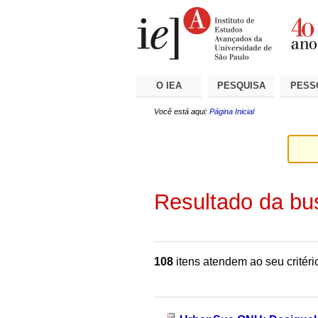
Ir
Ferramentas
Seções
para
Pessoais
o
conteúdo.
|
Ir
para
a
O IEA
PESQUISA
PESS
navegação
Você está aqui:
Página Inicial
Resultado da bu
108
itens atendem ao seu critéri