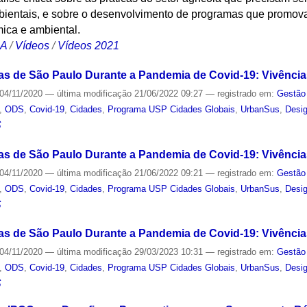
ientais, e sobre o desenvolvimento de programas que promova
ica e ambiental.
CA
/
Vídeos
/
Vídeos 2021
s de São Paulo Durante a Pandemia de Covid-19: Vivência
04/11/2020
—
última modificação
21/06/2022 09:27
— registrado em:
Gestão 
,
ODS
,
Covid-19
,
Cidades
,
Programa USP Cidades Globais
,
UrbanSus
,
Desi
S
s de São Paulo Durante a Pandemia de Covid-19: Vivência
04/11/2020
—
última modificação
21/06/2022 09:21
— registrado em:
Gestão 
,
ODS
,
Covid-19
,
Cidades
,
Programa USP Cidades Globais
,
UrbanSus
,
Desi
S
s de São Paulo Durante a Pandemia de Covid-19: Vivência
04/11/2020
—
última modificação
29/03/2023 10:31
— registrado em:
Gestão 
,
ODS
,
Covid-19
,
Cidades
,
Programa USP Cidades Globais
,
UrbanSus
,
Desi
S