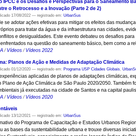
do IPCC e os Desafios e Perspectivas para o Saneamento B
tre o Retrocesso e a Inovação (Parte 2 de 2)
licado
17/08/2022
— registrado em:
UrbanSus
e se adotar ações efetivas para mitigar os efeitos das mudanças
óprios para tratar da água e da infraestrutura nas cidades, ev
nflitos e desigualdades. Este evento debateu os desafios par
s enfrentados na questão do saneamento básico, bem como a re
CA
/
Vídeos
/
Vídeos 2022
ma: Planos de Ação e Medidas de Adaptação Climática
licado
01/12/2020
— registrado em:
Programa USP Cidades Globais
,
UrbanS
experiências aplicadas de planos de adaptações climáticas, ex
 Plano de Ação Climática de São Paulo 2020/2050. Também f
bientais já executadas na cidade de Santos e na capital paulis
CA
/
Vídeos
/
Vídeos 2020
ntáveis
licado
13/12/2021
— registrado em:
UrbanSus
rmativo do Programa de Capacitação e Estudos Urbanos Region
u as bases da sustentabilidade urbana e trouxe diversas inicia