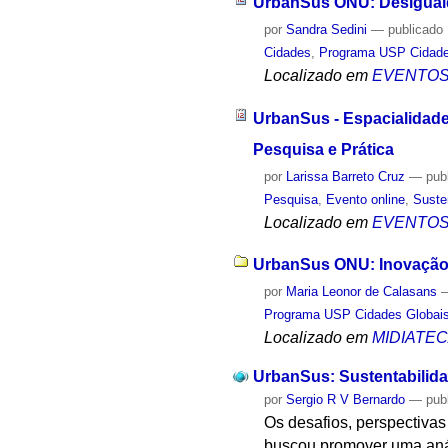
UrbanSus ONU: Desiguald
por
Sandra Sedini
—
publicado
Cidades
,
Programa USP Cidade
Localizado em
EVENTO
UrbanSus - Espacialidade
Pesquisa e Prática
por
Larissa Barreto Cruz
—
pub
Pesquisa
,
Evento online
,
Suste
Localizado em
EVENTO
UrbanSus ONU: Inovação e
por
Maria Leonor de Calasans
Programa USP Cidades Globai
Localizado em
MIDIATE
UrbanSus: Sustentabilid
por
Sergio R V Bernardo
—
pub
Os desafios, perspectiva
buscou promover uma análi