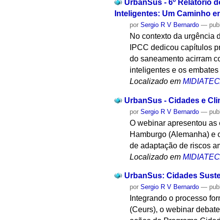
UrbanSus - 6º Relatório 
Inteligentes: Um Caminho en
por
Sergio R V Bernardo
—
pub
No contexto da urgência d
IPCC dedicou capítulos pr
do saneamento acirram co
inteligentes e os embate
Localizado em
MIDIATE
UrbanSus - Cidades e Cli
por
Sergio R V Bernardo
—
pub
O webinar apresentou as 
Hamburgo (Alemanha) e o
de adaptação de riscos am
Localizado em
MIDIATE
UrbanSus: Cidades Suste
por
Sergio R V Bernardo
—
pub
Integrando o processo fo
(Ceurs), o webinar debate