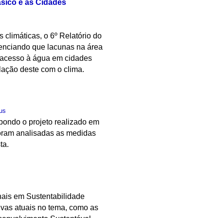
ásico e as Cidades
 climáticas, o 6º Relatório do
idenciando que lacunas na área
a acesso à água em cidades
lação deste com o clima.
us
pondo o projeto realizado em
oram analisadas as medidas
ta.
ais em Sustentabilidade
tivas atuais no tema, como as