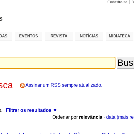
Cadastre-se
Busca
Busca
Avançad
OAS
EVENTOS
REVISTA
NOTÍCIAS
MIDIATECA
sca
Assinar um RSS sempre atualizado.
o.
Filtrar os resultados
Ordenar por
relevância
·
data (mais re