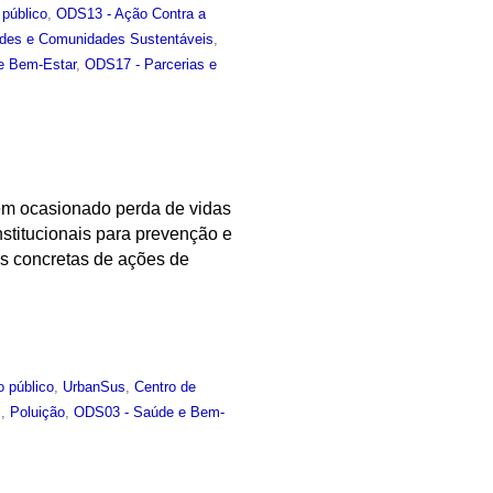
 público
,
ODS13 - Ação Contra a
des e Comunidades Sustentáveis
,
e Bem-Estar
,
ODS17 - Parcerias e
tem ocasionado perda de vidas
stitucionais para prevenção e
as concretas de ações de
o público
,
UrbanSus
,
Centro de
s
,
Poluição
,
ODS03 - Saúde e Bem-