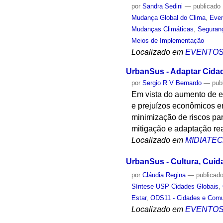
por
Sandra Sedini
—
publicado
Mudança Global do Clima
,
Even
Mudanças Climáticas
,
Seguranç
Meios de Implementação
Localizado em
EVENTO
UrbanSus - Adaptar Cida
por
Sergio R V Bernardo
—
pub
Em vista do aumento de e
e prejuízos econômicos e
minimização de riscos pa
mitigação e adaptação rea
Localizado em
MIDIATE
UrbanSus - Cultura, Cui
por
Cláudia Regina
—
publicad
Síntese USP Cidades Globais
,
Estar
,
ODS11 - Cidades e Com
Localizado em
EVENTO