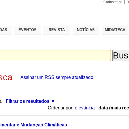
Cadastre-se
Busca
Busca
Avançad
OAS
EVENTOS
REVISTA
NOTÍCIAS
MIDIATECA
sca
Assinar um RSS sempre atualizado.
o.
Filtrar os resultados
Ordenar por
relevância
·
data (mais rec
imentar e Mudanças Climáticas