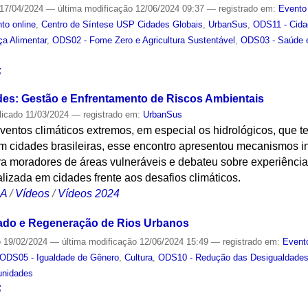
17/04/2024
—
última modificação
12/06/2024 09:37
— registrado em:
Evento
to online
,
Centro de Síntese USP Cidades Globais
,
UrbanSus
,
ODS11 - Cida
a Alimentar
,
ODS02 - Fome Zero e Agricultura Sustentável
,
ODS03 - Saúde 
S
des: Gestão e Enfrentamento de Riscos Ambientais
licado
11/03/2024
— registrado em:
UrbanSus
ventos climáticos extremos, em especial os hidrológicos, que 
m cidades brasileiras, esse encontro apresentou mecanismos in
ra moradores de áreas vulneráveis e debateu sobre experiênci
lizada em cidades frente aos desafios climáticos.
CA
/
Vídeos
/
Vídeos 2024
dado e Regeneração de Rios Urbanos
o
19/02/2024
—
última modificação
12/06/2024 15:49
— registrado em:
Event
ODS05 - Igualdade de Gênero
,
Cultura
,
ODS10 - Redução das Desigualdade
unidades
S