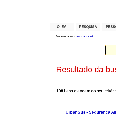
Ir
Ferramentas
Seções
para
Pessoais
o
conteúdo.
|
Ir
para
O IEA
PESQUISA
PESS
a
navegação
Você está aqui:
Página Inicial
Resultado da bu
108
itens atendem ao seu critéri
UrbanSus - Segurança Al