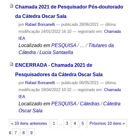
Chamada 2021 de Pesquisador Pós-doutorado
da Cátedra Oscar Sala
por
Rafael Borsanelli
—
publicado
28/06/2021
—
última
modificação
14/01/2022 16:10
— registrado em:
Chamada
IEA
Localizado em
PESQUISA
/
…
/
Titulares da
Cátedra
/
Lucia Santaella
ENCERRADA - Chamada 2021 de
Pesquisadores da Cátedra Oscar Sala
por
Rafael Borsanelli
—
publicado
06/05/2021
—
última
modificação
19/04/2022 10:32
— registrado em:
Chamada
IEA
Localizado em
PESQUISA
/
Cátedras
/
Cátedra
Oscar Sala
« 10 itens anteriores
1
…
3
4
5
Próximos 10 itens »
6
7
8
9