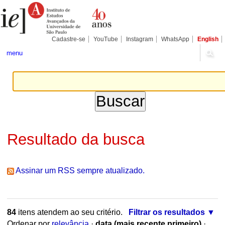
Ir
Ferramentas
Seções
para
Pessoais
o
conteúdo.
|
Cadastre-se
YouTube
Instagram
WhatsApp
English
Ir
para
menu
a
navegação
Resultado da busca
Assinar um RSS sempre atualizado.
84
itens atendem ao seu critério.
Filtrar os resultados
Ordenar por
relevância
·
data (mais recente primeiro)
·