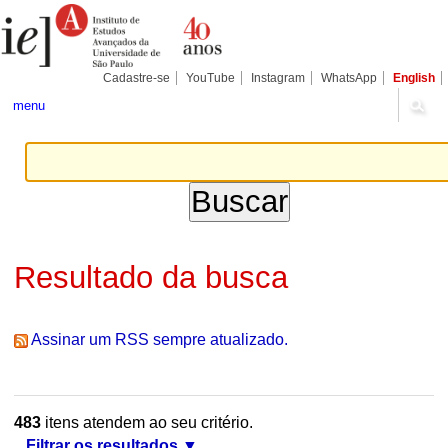
Ir
Ferramentas
Seções
para
Pessoais
o
conteúdo.
|
Cadastre-se
YouTube
Instagram
WhatsApp
English
Ir
para
menu
a
navegação
Resultado da busca
Assinar um RSS sempre atualizado.
483
itens atendem ao seu critério.
Filtrar os resultados