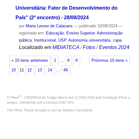
Universitária: Fator de Desenvolvimento do
País" (2º encontro) - 28/08/2024
por
Maria Leonor de Calasans
—
publicado
10/09/2024
—
registrado em:
Educação
,
Ensino Superior
,
Administração
pública
,
Institucional
,
USP
,
Autonomia universitária
,
capa
Localizado em
MIDIATECA
/
Fotos
/
Eventos 2024
« 10 itens anteriores
1
…
8
9
Próximos 10 itens »
10
11
12
13
14
…
49
®
O
Plone
- CMS/WCM de Código Aberto
tem
©
2000-2026 pela
Fundação Plone
e
amigos. Distribuído sob a
Licença GNU GPL
.
This Plone Theme brought to you by
Simples Consultoria
.