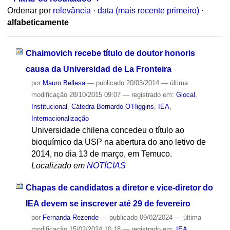
Ordenar por
relevância
·
data (mais recente primeiro)
·
alfabeticamente
Chaimovich recebe título de doutor honoris
causa da Universidad de La Fronteira
por
Mauro Bellesa
—
publicado
20/03/2014
—
última
modificação
28/10/2015 09:07
— registrado em:
Glocal
,
Institucional
,
Cátedra Bernardo O’Higgins
,
IEA
,
Internacionalização
Universidade chilena concedeu o título ao
bioquímico da USP na abertura do ano letivo de
2014, no dia 13 de março, em Temuco.
Localizado em
NOTÍCIAS
Chapas de candidatos a diretor e vice-diretor do
IEA devem se inscrever até 29 de fevereiro
por
Fernanda Rezende
—
publicado
09/02/2024
—
última
modificação
15/02/2024 10:18
— registrado em:
IEA
,