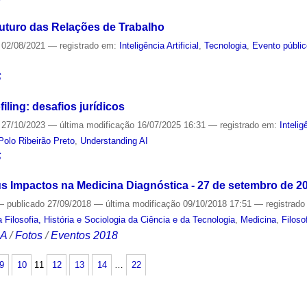
o Futuro das Relações de Trabalho
02/08/2021
— registrado em:
Inteligência Artificial
,
Tecnologia
,
Evento públi
S
ofiling: desafios jurídicos
27/10/2023
—
última modificação
16/07/2025 16:31
— registrado em:
Intelig
Polo Ribeirão Preto
,
Understanding AI
S
 seus Impactos na Medicina Diagnóstica - 27 de setembro de 2
—
publicado
27/09/2018
—
última modificação
09/10/2018 17:51
— registrad
Filosofia, História e Sociologia da Ciência e da Tecnologia
,
Medicina
,
Filoso
CA
/
Fotos
/
Eventos 2018
9
10
11
12
13
14
…
22