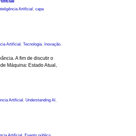
ificial
nteligência Artificial
,
capa
cia Artificial
,
Tecnologia
,
Inovação
,
ncia. A fim de discutir o
o de Máquina: Estado Atual,
ência Artificial
,
Understanding AI
,
ncia Artificial
,
Evento público
,