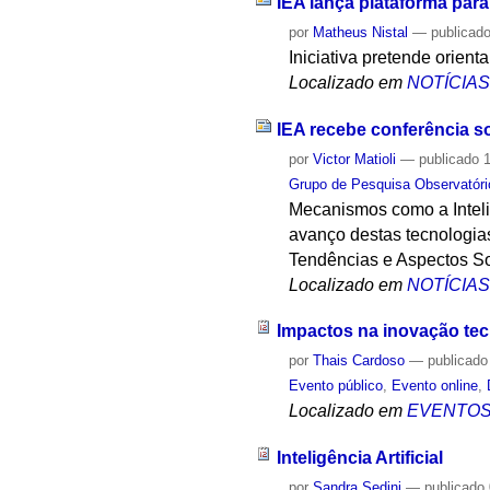
IEA lança plataforma para 
por
Matheus Nistal
—
publicad
Iniciativa pretende orien
Localizado em
NOTÍCIA
IEA recebe conferência so
por
Victor Matioli
—
publicado
1
Grupo de Pesquisa Observatóri
Mecanismos como a Intelig
avanço destas tecnologias,
Tendências e Aspectos Soc
Localizado em
NOTÍCIA
Impactos na inovação tec
por
Thais Cardoso
—
publicado
Evento público
,
Evento online
,
Localizado em
EVENTO
Inteligência Artificial
por
Sandra Sedini
—
publicado