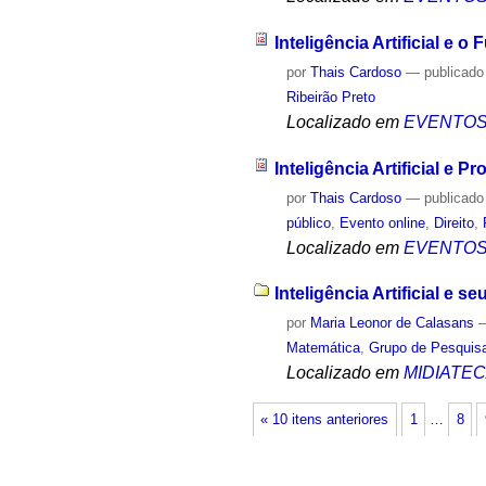
Inteligência Artificial e 
por
Thais Cardoso
—
publicado
Ribeirão Preto
Localizado em
EVENTO
Inteligência Artificial e Pr
por
Thais Cardoso
—
publicado
público
,
Evento online
,
Direito
,
Localizado em
EVENTO
Inteligência Artificial e
por
Maria Leonor de Calasans
Matemática
,
Grupo de Pesquisa 
Localizado em
MIDIATE
« 10 itens anteriores
1
…
8