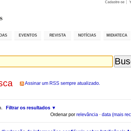
Cadastre-se
Busca
Busca
Avançad
OAS
EVENTOS
REVISTA
NOTÍCIAS
MIDIATECA
sca
Assinar um RSS sempre atualizado.
o.
Filtrar os resultados
Ordenar por
relevância
·
data (mais rec