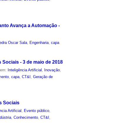
uanto Avança a Automação -
edra Oscar Sala
,
Engenharia
,
capa
s Sociais - 3 de maio de 2018
o em:
Inteligência Artificial
,
Inovação
,
mento
,
capa
,
CT&I
,
Geração de
s Sociais
ncia Artificial
,
Evento público
,
dústria
,
Conhecimento
,
CT&I
,