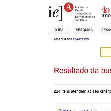
Ir
Ferramentas
Seções
para
Pessoais
o
conteúdo.
|
Ir
para
a
O IEA
PESQUISA
PESS
navegação
Você está aqui:
Página Inicial
Resultado da bu
214
itens atendem ao seu critéri