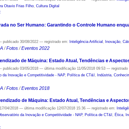
ra Otavio Frias Filho
,
Cultura Digital
S
Centrada no Ser Humano: Garantindo o Controle Humano enq
—
publicado
30/08/2022
— registrado em:
Inteligência Artificial
,
Inovação
,
Cát
CA
/
Fotos
/
Eventos 2022
 Aprendizado de Máquina: Estado Atual, Tendências e Aspecto
—
publicado
03/05/2018
—
última modificação
11/05/2018 09:53
— registrad
o da Inovação e Competitividade - NAP
,
Política de CT&I
,
Indústria
,
Conheci
CA
/
Fotos
/
Eventos 2018
 Aprendizado de Máquina: Estado Atual, Tendências e Aspecto
17/04/2018
—
última modificação
12/07/2018 15:36
— registrado em:
Inteligê
bservatório da Inovação e Competitividade - NAP
,
Política de CT&I
,
Ética
,
In
S