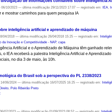
divulgação de informações confiáveis sobre Inteligência Art
o
06/10/2023
—
última modificação
29/11/2023 17:07
— registrado em:
IEA
,
I
tar e mostrar caminhos para quem pesquisa IA
S
bre inteligência artificial e aprendizado de máquina
8/04/2018
—
última modificação
26/04/2018 15:25
— registrado em:
Inteligên
o da Inovação e Competitividade - NAP
,
capa
ência Artificial e o Aprendizado de Máquina têm ganhado relevâ
 o IEA receberá a palestra Inteligência Artificial e Aprendizad
iais, no dia 3 de maio, às 10h.
S
nológica do Brasil sob a perspectiva do PL 2338/2023
14/06/2024
—
última modificação
16/07/2025 16:25
— registrado em:
Intelig
Direito
,
Polo Ribeirão Preto
S
06/07/2023
—
última modificação
01/09/2023 08:52
— registrado em:
Inteligê