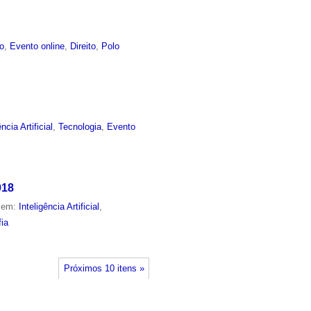
co
,
Evento online
,
Direito
,
Polo
ência Artificial
,
Tecnologia
,
Evento
018
o em:
Inteligência Artificial
,
fia
Próximos 10 itens »