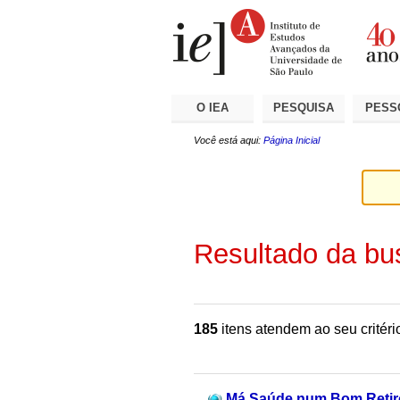
Ir
Ferramentas
Seções
para
Pessoais
o
conteúdo.
|
Ir
para
a
O IEA
PESQUISA
PESS
navegação
Você está aqui:
Página Inicial
Resultado da bu
185
itens atendem ao seu critéri
Má Saúde num Bom Retir