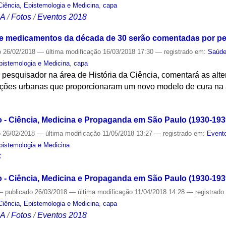
Ciência, Epistemologia e Medicina
,
capa
CA
/
Fotos
/
Eventos 2018
 medicamentos da década de 30 serão comentadas por p
o
26/02/2018
—
última modificação
16/03/2018 17:30
— registrado em:
Saúd
Epistemologia e Medicina
,
capa
 pesquisador na área de História da Ciência, comentará as al
urações urbanas que proporcionaram um novo modelo de cura na
S
- Ciência, Medicina e Propaganda em São Paulo (1930-193
o
26/02/2018
—
última modificação
11/05/2018 13:27
— registrado em:
Evento
Epistemologia e Medicina
S
- Ciência, Medicina e Propaganda em São Paulo (1930-1939
—
publicado
26/03/2018
—
última modificação
11/04/2018 14:28
— registrad
Ciência, Epistemologia e Medicina
,
capa
CA
/
Fotos
/
Eventos 2018