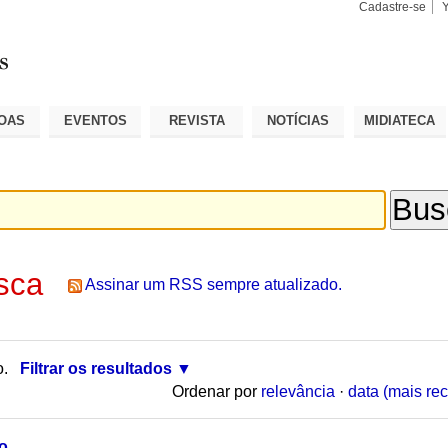
Cadastre-se
Busca
Busca
Avançad
OAS
EVENTOS
REVISTA
NOTÍCIAS
MIDIATECA
sca
Assinar um RSS sempre atualizado.
o.
Filtrar os resultados
Ordenar por
relevância
·
data (mais rec
o