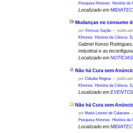
Pesquisa Khronos: História da 
Localizado em
MIDIATE
Mudanças no consumo de
por
Vinícius Sayão
—
publicad
Khronos: História da Ciência, 
Gabriel Kenzo Rodrigues,
industrial e as reconfig
Localizado em
NOTÍCIA
Não há Cura sem Anúncio 
por
Cláudia Regina
—
publicad
Khronos: História da Ciência, 
Localizado em
EVENTO
Não há Cura sem Anúncio 
por
Maria Leonor de Calasans
Pesquisa Khronos: História da 
Localizado em
MIDIATE