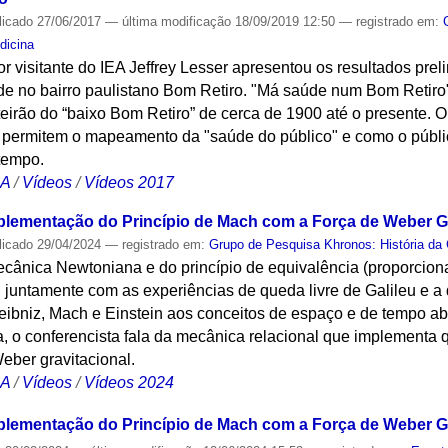
licado
27/06/2017
—
última modificação
18/09/2019 12:50
— registrado em:
dicina
or visitante do IEA Jeffrey Lesser apresentou os resultados pre
de no bairro paulistano Bom Retiro. "Má saúde num Bom Retiro"
irão do “baixo Bom Retiro” de cerca de 1900 até o presente. O
e permitem o mapeamento da "saúde do público" e como o púb
tempo.
CA
/
Vídeos
/
Vídeos 2017
plementação do Princípio de Mach com a Força de Weber Gr
licado
29/04/2024
— registrado em:
Grupo de Pesquisa Khronos: História da 
mecânica Newtoniana e do princípio de equivalência (proporcio
s), juntamente com as experiências de queda livre de Galileu e 
e Leibniz, Mach e Einstein aos conceitos de espaço e de tempo
a, o conferencista fala da mecânica relacional que implementa q
eber gravitacional.
CA
/
Vídeos
/
Vídeos 2024
plementação do Princípio de Mach com a Força de Weber Gr