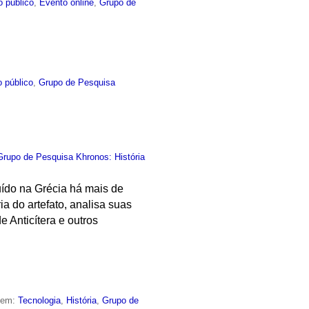
o público
,
Evento online
,
Grupo de
 público
,
Grupo de Pesquisa
Grupo de Pesquisa Khronos: História
uído na Grécia há mais de
ia do artefato, analisa suas
 Anticítera e outros
o em:
Tecnologia
,
História
,
Grupo de