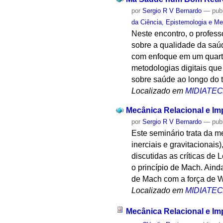
por
Sergio R V Bernardo
—
pub
da Ciência, Epistemologia e Me
Neste encontro, o profess
sobre a qualidade da saú
com enfoque em um quarte
metodologias digitais qu
sobre saúde ao longo do 
Localizado em
MIDIATE
Mecânica Relacional e Im
por
Sergio R V Bernardo
—
pub
Este seminário trata da 
inerciais e gravitacionai
discutidas as críticas d
o princípio de Mach. Aind
de Mach com a força de W
Localizado em
MIDIATE
Mecânica Relacional e Im