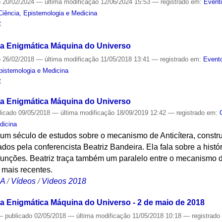
o
20/02/2024
—
última modificação
12/06/2024 15:53
— registrado em:
Event
Ciência, Epistemologia e Medicina
S
 a Enigmática Máquina do Universo
o
26/02/2018
—
última modificação
11/05/2018 13:41
— registrado em:
Evento
Epistemologia e Medicina
S
 a Enigmática Máquina do Universo
licado
09/05/2018
—
última modificação
18/09/2019 12:42
— registrado em:
dicina
 um século de estudos sobre o mecanismo de Anticítera, constr
os pela conferencista Beatriz Bandeira. Ela fala sobre a histór
 funções. Beatriz traça também um paralelo entre o mecanismo de
 mais recentes.
CA
/
Vídeos
/
Videos 2018
 a Enigmática Máquina do Universo - 2 de maio de 2018
—
publicado
02/05/2018
—
última modificação
11/05/2018 10:18
— registrad