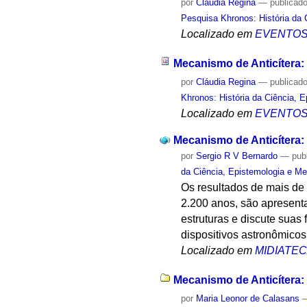
por
Cláudia Regina
—
publicad
Pesquisa Khronos: História da 
Localizado em
EVENTO
Mecanismo de Anticítera:
por
Cláudia Regina
—
publicad
Khronos: História da Ciência, 
Localizado em
EVENTO
Mecanismo de Anticítera:
por
Sergio R V Bernardo
—
pub
da Ciência, Epistemologia e Me
Os resultados de mais de
2.200 anos, são apresentad
estruturas e discute suas
dispositivos astronômicos
Localizado em
MIDIATE
Mecanismo de Anticítera:
por
Maria Leonor de Calasans