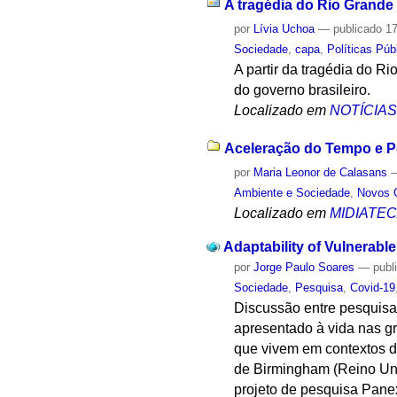
A tragédia do Rio Grande 
por
Lívia Uchoa
—
publicado
17
Sociedade
,
capa
,
Políticas Púb
A partir da tragédia do R
do governo brasileiro.
Localizado em
NOTÍCIA
Aceleração do Tempo e Pó
por
Maria Leonor de Calasans
Ambiente e Sociedade
,
Novos 
Localizado em
MIDIATE
Adaptability of Vulnerab
por
Jorge Paulo Soares
—
publ
Sociedade
,
Pesquisa
,
Covid-19
Discussão entre pesquisa
apresentado à vida nas g
que vivem em contextos d
de Birmingham (Reino Unid
projeto de pesquisa Pane