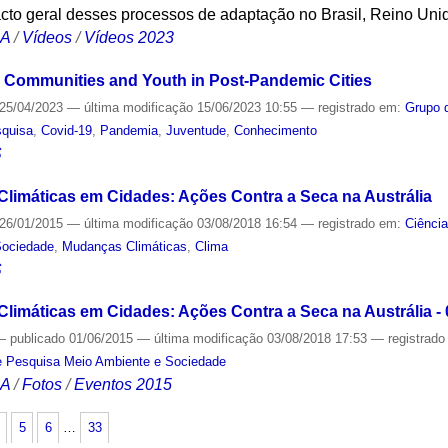
pacto geral desses processos de adaptação no Brasil, Reino Unid
CA
/
Vídeos
/
Vídeos 2023
le Communities and Youth in Post-Pandemic Cities
25/04/2023
—
última modificação
15/06/2023 10:55
— registrado em:
Grupo 
quisa
,
Covid-19
,
Pandemia
,
Juventude
,
Conhecimento
S
limáticas em Cidades: Ações Contra a Seca na Austrália
26/01/2015
—
última modificação
03/08/2018 16:54
— registrado em:
Ciênci
Sociedade
,
Mudanças Climáticas
,
Clima
S
imáticas em Cidades: Ações Contra a Seca na Austrália - 0
—
publicado
01/06/2015
—
última modificação
03/08/2018 17:53
— registrad
e Pesquisa Meio Ambiente e Sociedade
CA
/
Fotos
/
Eventos 2015
5
6
…
33