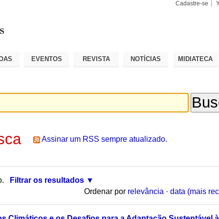
Cadastre-se
Busca
Busca
Avançad
OAS
EVENTOS
REVISTA
NOTÍCIAS
MIDIATECA
sca
Assinar um RSS sempre atualizado.
o.
Filtrar os resultados
Ordenar por
relevância
·
data (mais rec
ros Climáticos e os Desafios para a Adaptação Sustentável