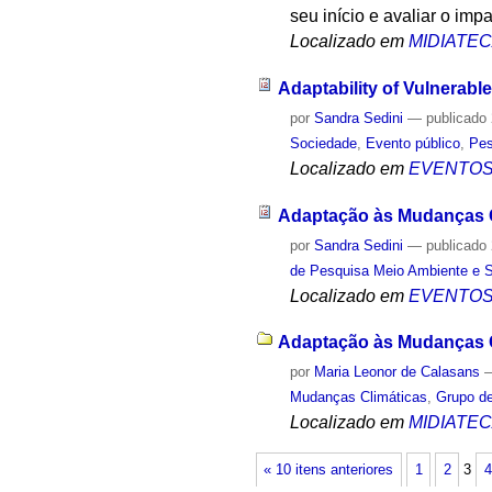
seu início e avaliar o im
Localizado em
MIDIATE
Adaptability of Vulnerab
por
Sandra Sedini
—
publicado
Sociedade
,
Evento público
,
Pes
Localizado em
EVENTO
Adaptação às Mudanças C
por
Sandra Sedini
—
publicado
de Pesquisa Meio Ambiente e 
Localizado em
EVENTO
Adaptação às Mudanças Cl
por
Maria Leonor de Calasans
Mudanças Climáticas
,
Grupo d
Localizado em
MIDIATE
« 10 itens anteriores
1
2
3
4