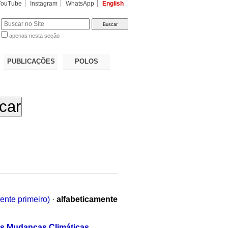
YouTube
Instagram
WhatsApp
English
apenas nesta seção
a…
PUBLICAÇÕES
POLOS
ente primeiro)
·
alfabeticamente
 às Mudanças Climáticas