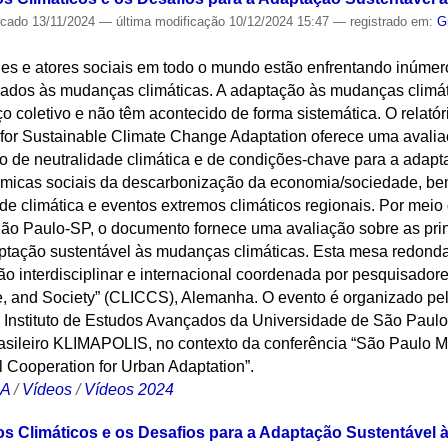
icado
13/11/2024
—
última modificação
10/12/2024 15:47
— registrado em:
G
es e atores sociais em todo o mundo estão enfrentando inúmero
onados às mudanças climáticas. A adaptação às mudanças climát
o coletivo e não têm acontecido de forma sistemática. O relat
 for Sustainable Climate Change Adaptation oferece uma avalia
uro de neutralidade climática e de condições-chave para a ada
nâmicas sociais da descarbonização da economia/sociedade, be
ade climática e eventos extremos climáticos regionais. Por mei
São Paulo-SP, o documento fornece uma avaliação sobre as prin
ptação sustentável às mudanças climáticas. Esta mesa redonda 
ão interdisciplinar e internacional coordenada por pesquisador
e, and Society” (CLICCS), Alemanha. O evento é organizado pe
 Instituto de Estudos Avançados da Universidade de São Paul
brasileiro KLIMAPOLIS, no contexto da conferência “São Paulo
 Cooperation for Urban Adaptation”.
CA
/
Vídeos
/
Vídeos 2024
ros Climáticos e os Desafios para a Adaptação Sustentável