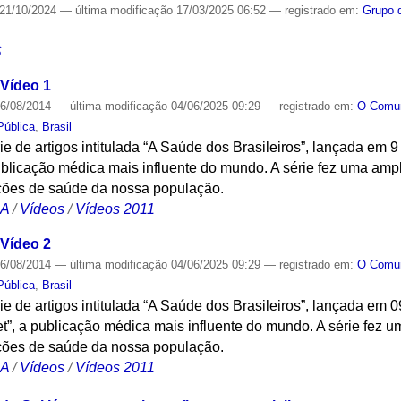
21/10/2024
—
última modificação
17/03/2025 06:52
— registrado em:
Grupo 
S
 Vídeo 1
6/08/2014
—
última modificação
04/06/2025 09:29
— registrado em:
O Com
Pública
,
Brasil
ie de artigos intitulada “A Saúde dos Brasileiros”, lançada em 9
ublicação médica mais influente do mundo. A série fez uma amp
ções de saúde da nossa população.
CA
/
Vídeos
/
Vídeos 2011
 Vídeo 2
6/08/2014
—
última modificação
04/06/2025 09:29
— registrado em:
O Com
Pública
,
Brasil
rie de artigos intitulada “A Saúde dos Brasileiros”, lançada em 
et”, a publicação médica mais influente do mundo. A série fez 
ções de saúde da nossa população.
CA
/
Vídeos
/
Vídeos 2011