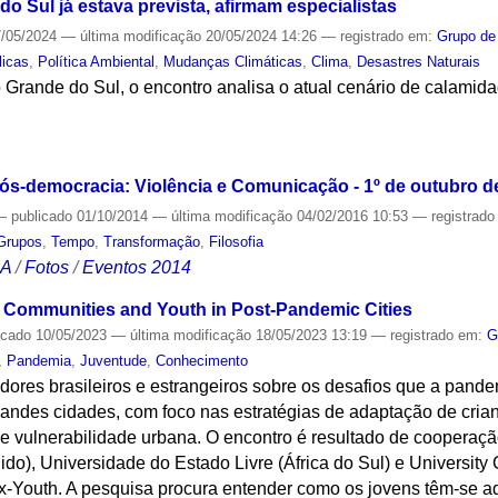
do Sul já estava prevista, afirmam especialistas
/05/2024
—
última modificação
20/05/2024 14:26
— registrado em:
Grupo de
licas
,
Política Ambiental
,
Mudanças Climáticas
,
Clima
,
Desastres Naturais
io Grande do Sul, o encontro analisa o atual cenário de calami
S
s-democracia: Violência e Comunicação - 1º de outubro d
—
publicado
01/10/2014
—
última modificação
04/02/2016 10:53
— registrad
Grupos
,
Tempo
,
Transformação
,
Filosofia
CA
/
Fotos
/
Eventos 2014
le Communities and Youth in Post-Pandemic Cities
icado
10/05/2023
—
última modificação
18/05/2023 13:19
— registrado em:
G
,
Pandemia
,
Juventude
,
Conhecimento
dores brasileiros e estrangeiros sobre os desafios que a pand
randes cidades, com foco nas estratégias de adaptação de cri
e vulnerabilidade urbana. O encontro é resultado de cooperaçã
o), Universidade do Estado Livre (África do Sul) e University
x-Youth. A pesquisa procura entender como os jovens têm-se 