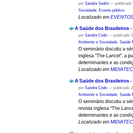
por
Sandra Sedini
—
publicado
Sociedade
,
Evento público
Localizado em
EVENTO
A Saúde dos Brasileiros -
por
Sandra Codo
—
publicado
2
Ambiente e Sociedade
,
Saúde 
O seminário discutiu a sér
inglesa “The Lancet”, a p
determinantes e as condi
Localizado em
MIDIATE
A Saúde dos Brasileiros -
por
Sandra Codo
—
publicado
2
Ambiente e Sociedade
,
Saúde 
O seminário discutiu a sé
revista inglesa “The Lanc
determinantes e as condi
Localizado em
MIDIATE