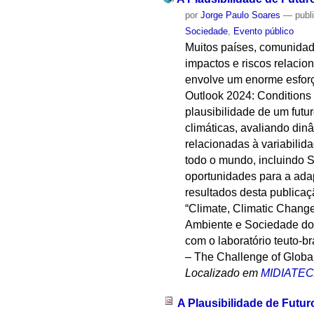
por
Jorge Paulo Soares
—
publ
Sociedade
,
Evento público
Muitos países, comunidad
impactos e riscos relaci
envolve um enorme esforç
Outlook 2024: Conditions
plausibilidade de um fut
climáticas, avaliando di
relacionadas à variabilid
todo o mundo, incluindo 
oportunidades para a ada
resultados desta publicaç
“Climate, Climatic Chang
Ambiente e Sociedade do
com o laboratório teuto-
– The Challenge of Global
Localizado em
MIDIATE
A Plausibilidade de Futu