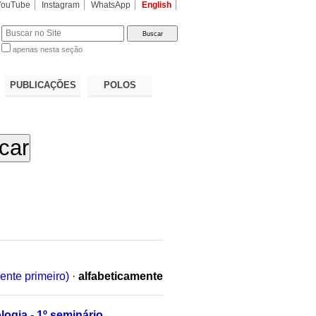
YouTube
Instagram
WhatsApp
English
apenas nesta seção
a…
PUBLICAÇÕES
POLOS
ente primeiro)
·
alfabeticamente
logia - 1º seminário