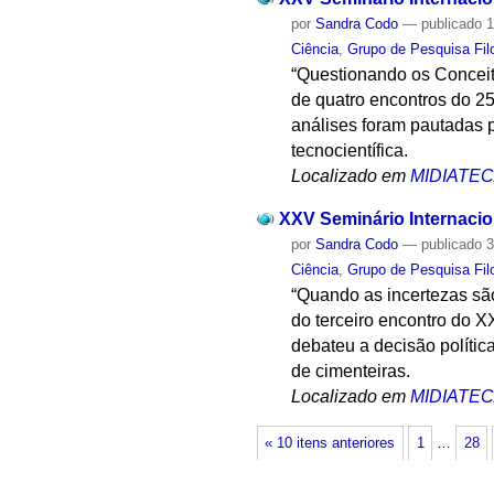
por
Sandra Codo
—
publicado
1
Ciência
,
Grupo de Pesquisa Filo
“Questionando os Conceito
de quatro encontros do 25
análises foram pautadas p
tecnocientífica.
Localizado em
MIDIATE
XXV Seminário Internacion
por
Sandra Codo
—
publicado
3
Ciência
,
Grupo de Pesquisa Filo
“Quando as incertezas são
do terceiro encontro do X
debateu a decisão políti
de cimenteiras.
Localizado em
MIDIATE
« 10 itens anteriores
1
…
28