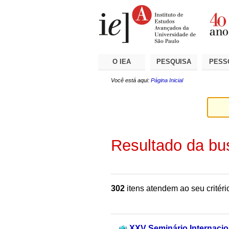
Ir
Ferramentas
Seções
para
Pessoais
o
conteúdo.
|
Ir
para
a
O IEA
PESQUISA
PESS
navegação
Você está aqui:
Página Inicial
Resultado da bu
302
itens atendem ao seu critéri
XXV Seminário Internacion