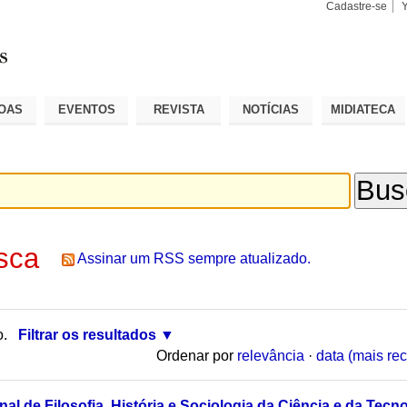
Cadastre-se
Busca
Busca
Avançad
OAS
EVENTOS
REVISTA
NOTÍCIAS
MIDIATECA
sca
Assinar um RSS sempre atualizado.
o.
Filtrar os resultados
Ordenar por
relevância
·
data (mais rec
al de Filosofia, História e Sociologia da Ciência e da Tecno