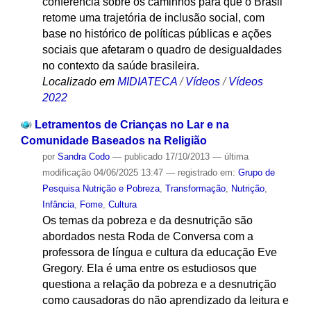
conferência sobre os caminhos para que o Brasil
retome uma trajetória de inclusão social, com
base no histórico de políticas públicas e ações
sociais que afetaram o quadro de desigualdades
no contexto da saúde brasileira.
Localizado em
MIDIATECA
/
Vídeos
/
Vídeos
2022
Letramentos de Crianças no Lar e na
Comunidade Baseados na Religião
por
Sandra Codo
—
publicado
17/10/2013
—
última
modificação
04/06/2025 13:47
— registrado em:
Grupo de
Pesquisa Nutrição e Pobreza
,
Transformação
,
Nutrição
,
Infância
,
Fome
,
Cultura
Os temas da pobreza e da desnutrição são
abordados nesta Roda de Conversa com a
professora de língua e cultura da educação Eve
Gregory. Ela é uma entre os estudiosos que
questiona a relação da pobreza e a desnutrição
como causadoras do não aprendizado da leitura e