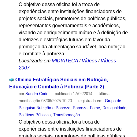
O objetivo dessa oficina foi a troca de
experiências entre instituições financiadores de
projetos sociais, promotores de políticas públicas,
representantes governamentais e acadêmicos,
visando ao enriquecimento mútuo e à definição de
diretrizes e estratégias futuras em favor da
promoção da alimentação saudável, boa nutrição
e combate à pobreza.
Localizado em
MIDIATECA
/
Vídeos
/
Vídeos
2007
Oficina Estratégias Sociais em Nutrição,
Educação e Combate à Pobreza (Parte 2)
por
Sandra Codo
—
publicado
17/02/2014
—
última
modificação
03/06/2025 10:20
— registrado em:
Grupo de
Pesquisa Nutrição e Pobreza
,
Pobreza
,
Fome
,
Desigualdade
,
Políticas Públicas
,
Transformação
O objetivo dessa oficina foi a troca de
experiências entre instituições financiadores de
projetos sociais, promotores de políticas públicas,