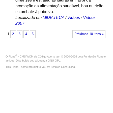
diretrizes e estratégias futuras em favor da
promoção da alimentação saudável, boa nutrição
e combate à pobreza.
Localizado em
MIDIATECA
/
Vídeos
/
Vídeos
2007
1
2
3
4
5
Próximos 10 itens »
®
O
Plone
- CMS/WCM de Código Aberto
tem
©
2000-2026 pela
Fundação Plone
e
amigos. Distribuído sob a
Licença GNU GPL
.
This Plone Theme brought to you by
Simples Consultoria
.