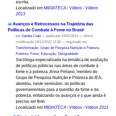
escrita.
Localizado em
MIDIATECA
/
Vídeos
/
Vídeos
2013
Avanços e Retrocessos na Trajetória das
Políticas de Combate à Fome no Brasil
por
Sandra Codo
—
publicado
16/01/2014
—
última
modificação
19/12/2022 12:00
— registrado em:
Transformação
,
Grupo de Pesquisa Nutrição e Pobreza
,
Pobreza
,
Fome
,
Educação
,
Desigualdade
Socióloga especializada na temática de avaliação
de políticas públicas nas áreas de combate à
fome e à pobreza, Anna Peliano, membro do
Grupo de Pesquisa Nutrição e Pobreza do IEA,
abordou, neste seminário, as políticas
governamentais para a questão da fome e da
pobreza, enfatizando os avanços e o que ainda é
preciso ser feito.
Localizado em
MIDIATECA
/
Vídeos
/
Vídeos 2011