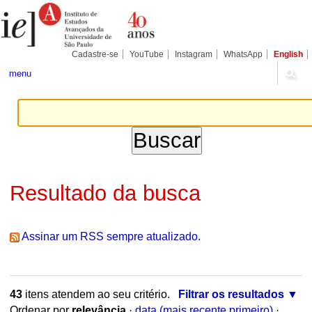
Ir
Ferramentas
Seções
para
Pessoais
o
conteúdo.
|
Cadastre-se
YouTube
Instagram
WhatsApp
English
Ir
para
menu
a
navegação
Resultado da busca
Assinar um RSS sempre atualizado.
43
itens atendem ao seu critério.
Filtrar os resultados
Ordenar por
relevância
·
data (mais recente primeiro)
·