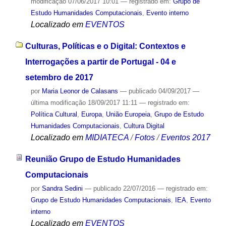
modificação
07/06/2017 10:01
— registrado em:
Grupo de
Estudo Humanidades Computacionais
,
Evento interno
Localizado em
EVENTOS
Culturas, Políticas e o Digital: Contextos e
Interrogações a partir de Portugal - 04 e
setembro de 2017
por
Maria Leonor de Calasans
—
publicado
04/09/2017
—
última modificação
18/09/2017 11:11
— registrado em:
Política Cultural
,
Europa
,
União Europeia
,
Grupo de Estudo
Humanidades Computacionais
,
Cultura Digital
Localizado em
MIDIATECA
/
Fotos
/
Eventos 2017
Reunião Grupo de Estudo Humanidades
Computacionais
por
Sandra Sedini
—
publicado
22/07/2016
— registrado em:
Grupo de Estudo Humanidades Computacionais
,
IEA
,
Evento
interno
Localizado em
EVENTOS