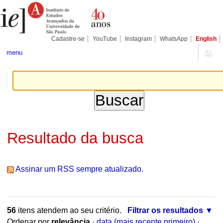
Ir
Ferramentas
Seções
para
Pessoais
o
conteúdo.
|
Cadastre-se
YouTube
Instagram
WhatsApp
English
Ir
para
menu
a
navegação
Resultado da busca
Assinar um RSS sempre atualizado.
56
itens atendem ao seu critério.
Filtrar os resultados
Ordenar por
relevância
·
data (mais recente primeiro)
·