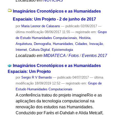
Localizado em
NOTÍCIAS
Imaginários Cronotópicos e as Humanidades
Espaciais: Um Projeto - 2 de junho de 2017
por
Maria Leonor de Calasans
—
publicado
02/06/2017
—
última modificação
08/06/2017 11:55
— registrado em:
Grupo
de Estudo Humanidades Computacionais
,
História
,
Arquitetura
,
Demografia
,
Humanidades
,
Cidades
,
Inovação
,
Internet
,
Cultura Digital
,
Epistemologia
Localizado em
MIDIATECA
/
Fotos
/
Eventos 2017
Imaginários Cronotópicos e as Humanidades
Espaciais: Um Projeto
por
Sergio R V Bernardo
—
publicado
04/07/2017
—
última
modificação
18/09/2019 12:52
— registrado em:
Grupo de
Estudo Humanidades Computacionais
A conferência tratou do projeto imagineRio e as
aplicações da tecnologia computacional na
renovação dos estudos nas Humanidades.
Conduzido por Farès el-Dahdah e Alida Metcalf,