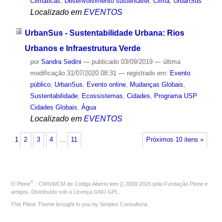
Climáticas
,
Desenvolvimento sustentável
,
Clima
,
UrbanSus
Localizado em
EVENTOS
UrbanSus - Sustentabilidade Urbana: Rios
Urbanos e Infraestrutura Verde
por
Sandra Sedini
—
publicado
03/09/2019
—
última
modificação
31/07/2020 08:31
— registrado em:
Evento
público
,
UrbanSus
,
Evento online
,
Mudanças Globais
,
Sustentabilidade
,
Ecossistemas
,
Cidades
,
Programa USP
Cidades Globais
,
Água
Localizado em
EVENTOS
1
2
3
4
…
11
Próximos 10 itens »
®
O
Plone
- CMS/WCM de Código Aberto
tem
©
2000-2026 pela
Fundação Plone
e
amigos. Distribuído sob a
Licença GNU GPL
.
This Plone Theme brought to you by
Simples Consultoria
.