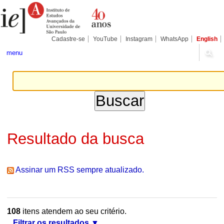
Ir
Ferramentas
Seções
para
Pessoais
o
conteúdo.
|
Cadastre-se
YouTube
Instagram
WhatsApp
English
Ir
para
menu
a
navegação
Resultado da busca
Assinar um RSS sempre atualizado.
108
itens atendem ao seu critério.
Filtrar os resultados