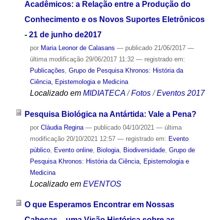
Acadêmicos: a Relação entre a Produção do
Conhecimento e os Novos Suportes Eletrônicos
- 21 de junho de2017
por
Maria Leonor de Calasans
—
publicado
21/06/2017
—
última modificação
29/06/2017 11:32
— registrado em:
Publicações
,
Grupo de Pesquisa Khronos: História da
Ciência, Epistemologia e Medicina
Localizado em
MIDIATECA
/
Fotos
/
Eventos 2017
Pesquisa Biológica na Antártida: Vale a Pena?
por
Cláudia Regina
—
publicado
04/10/2021
—
última
modificação
20/10/2021 12:57
— registrado em:
Evento
público
,
Evento online
,
Biologia
,
Biodiversidade
,
Grupo de
Pesquisa Khronos: História da Ciência, Epistemologia e
Medicina
Localizado em
EVENTOS
O que Esperamos Encontrar em Nossas
Cabeças – uma Visão Histórica sobre as