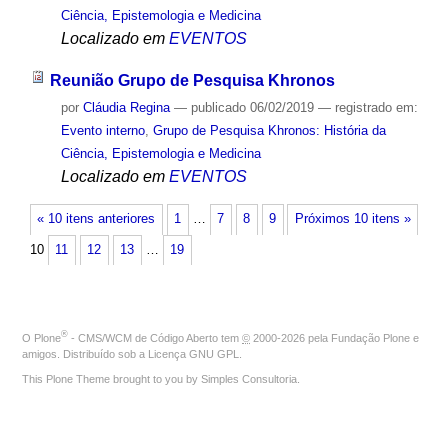
Ciência, Epistemologia e Medicina
Localizado em
EVENTOS
Reunião Grupo de Pesquisa Khronos
por
Cláudia Regina
—
publicado
06/02/2019
— registrado em:
Evento interno
,
Grupo de Pesquisa Khronos: História da
Ciência, Epistemologia e Medicina
Localizado em
EVENTOS
« 10 itens anteriores
1
…
7
8
9
Próximos 10 itens »
10
11
12
13
…
19
®
O
Plone
- CMS/WCM de Código Aberto
tem
©
2000-2026 pela
Fundação Plone
e
amigos. Distribuído sob a
Licença GNU GPL
.
This Plone Theme brought to you by
Simples Consultoria
.