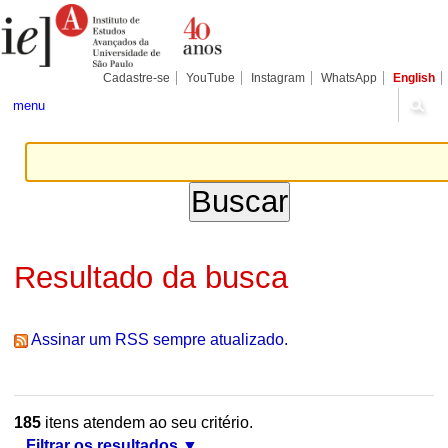
Ir
Ferramentas
Seções
para
Pessoais
o
conteúdo.
|
Cadastre-se
YouTube
Instagram
WhatsApp
English
Ir
para
menu
a
navegação
Resultado da busca
Assinar um RSS sempre atualizado.
185
itens atendem ao seu critério.
Filtrar os resultados