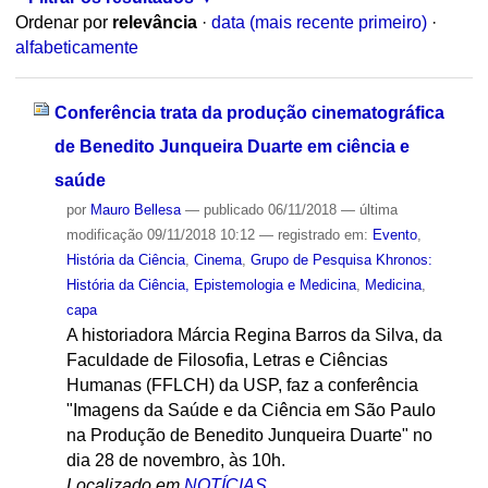
Ordenar por
relevância
·
data (mais recente primeiro)
·
alfabeticamente
Conferência trata da produção cinematográfica
de Benedito Junqueira Duarte em ciência e
saúde
por
Mauro Bellesa
—
publicado
06/11/2018
—
última
modificação
09/11/2018 10:12
— registrado em:
Evento
,
História da Ciência
,
Cinema
,
Grupo de Pesquisa Khronos:
História da Ciência, Epistemologia e Medicina
,
Medicina
,
capa
A historiadora Márcia Regina Barros da Silva, da
Faculdade de Filosofia, Letras e Ciências
Humanas (FFLCH) da USP, faz a conferência
"Imagens da Saúde e da Ciência em São Paulo
na Produção de Benedito Junqueira Duarte" no
dia 28 de novembro, às 10h.
Localizado em
NOTÍCIAS