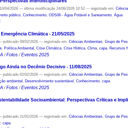
Perspectivas Interdisciplinares
10/04/2026
—
última modificação
24/06/2026 10:52
— registrado em:
Ciênci
ento público
,
Conhecimento
,
ODS06 - Água Potável e Saneamento
,
Água
S
 Emergência Climática - 21/05/2025
—
publicado
09/02/2026
— registrado em:
Ciências Ambientais
,
Grupo de Pes
de
,
Política Ambiental
,
Crise Climática
,
Crise Hídrica
,
Clima
,
capa
,
Recursos N
CA
/
Fotos
/
Eventos 2025
o Ainda no Decênio Decisivo - 11/08/2025
—
publicado
02/02/2026
— registrado em:
Ciências Ambientais
,
Grupo de Pes
ção ambiental
,
Desenvolvimento sustentável
,
Conhecimento
,
capa
CA
/
Fotos
/
Eventos 2025
tentabilidade Socioambiental: Perspectivas Críticas e Impli
—
publicado
21/01/2026
— registrado em:
Ciências Ambientais
,
Grupo de Pes
r
,
capa