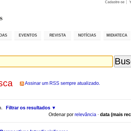
Cadastre-se
Busca
Busca
Avançad
OAS
EVENTOS
REVISTA
NOTÍCIAS
MIDIATECA
sca
Assinar um RSS sempre atualizado.
o.
Filtrar os resultados
Ordenar por
relevância
·
data (mais rec