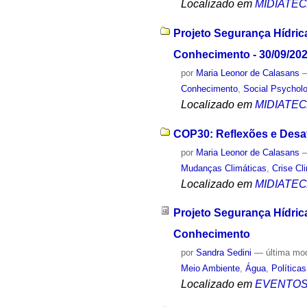
Localizado em
MIDIATE
Projeto Segurança Hídric
Conhecimento - 30/09/20
por
Maria Leonor de Calasans
Conhecimento
,
Social Psychol
Localizado em
MIDIATE
COP30: Reflexões e Desaf
por
Maria Leonor de Calasans
Mudanças Climáticas
,
Crise Cl
Localizado em
MIDIATE
Projeto Segurança Hídric
Conhecimento
por
Sandra Sedini
—
última mo
Meio Ambiente
,
Água
,
Política
Localizado em
EVENTO