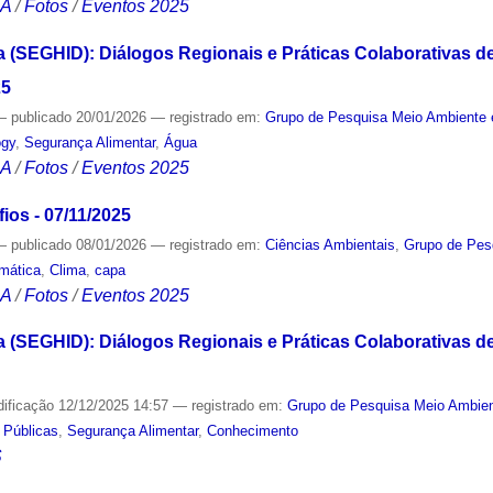
CA
/
Fotos
/
Eventos 2025
a (SEGHID): Diálogos Regionais e Práticas Colaborativas 
25
—
publicado
20/01/2026
— registrado em:
Grupo de Pesquisa Meio Ambiente 
ogy
,
Segurança Alimentar
,
Água
CA
/
Fotos
/
Eventos 2025
ios - 07/11/2025
—
publicado
08/01/2026
— registrado em:
Ciências Ambientais
,
Grupo de Pes
imática
,
Clima
,
capa
CA
/
Fotos
/
Eventos 2025
a (SEGHID): Diálogos Regionais e Práticas Colaborativas 
dificação
12/12/2025 14:57
— registrado em:
Grupo de Pesquisa Meio Ambie
s Públicas
,
Segurança Alimentar
,
Conhecimento
S