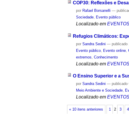
COP30: Reflexões e Desa
por
Rafael Borsanelli
—
public
Sociedade
,
Evento público
Localizado em
EVENTO
Refugios Climáticos: Exp
por
Sandra Sedini
—
publicado
Evento público
,
Evento online
,
extremos
,
Conhecimento
Localizado em
EVENTO
O Ensino Superior e a Sus
por
Sandra Sedini
—
publicado
Meio Ambiente e Sociedade
,
Ev
Localizado em
EVENTO
« 10 itens anteriores
1
2
3
4