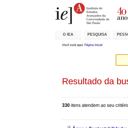
Ir
Ferramentas
Seções
para
Pessoais
o
conteúdo.
|
Ir
para
a
O IEA
PESQUISA
PESS
navegação
Você está aqui:
Página Inicial
Resultado da bu
330
itens atendem ao seu critéri