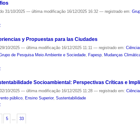
fios
ado
31/10/2025
—
última modificação
16/12/2025 16:32
— registrado em:
Gru
S
eriencias y Propuestas para las Ciudades
29/10/2025
—
última modificação
16/12/2025 11:11
— registrado em:
Ciência
Grupo de Pesquisa Meio Ambiente e Sociedade
,
Fapesp
,
Mudanças Climátic
S
tentabilidade Socioambiental: Perspectivas Críticas e Impl
02/10/2025
—
última modificação
16/12/2025 11:28
— registrado em:
Ciência
ento público
,
Ensino Superior
,
Sustentabilidade
S
5
…
33