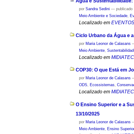
Água e Sustentabilidade: 
por
Sandra Sedini
—
publicado
Meio Ambiente e Sociedade
,
Ev
Localizado em
EVENTO
Ciclo Urbano da Água e a
por
Maria Leonor de Calasans
Meio Ambiente
,
Sustentabilida
Localizado em
MIDIATE
COP30: O que Está em Jog
por
Maria Leonor de Calasans
ODS
,
Ecossistemas
,
Conserva
Localizado em
MIDIATE
O Ensino Superior e a Sus
13/10/2025
por
Maria Leonor de Calasans
Meio Ambiente
,
Ensino Superio