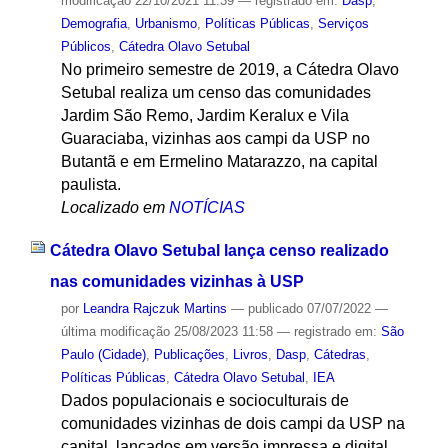
modificação
22/10/2021 11:39
— registrado em:
Dasp
,
Demografia
,
Urbanismo
,
Políticas Públicas
,
Serviços
Públicos
,
Cátedra Olavo Setubal
No primeiro semestre de 2019, a Cátedra Olavo
Setubal realiza um censo das comunidades
Jardim São Remo, Jardim Keralux e Vila
Guaraciaba, vizinhas aos campi da USP no
Butantã e em Ermelino Matarazzo, na capital
paulista.
Localizado em
NOTÍCIAS
Cátedra Olavo Setubal lança censo realizado
nas comunidades vizinhas à USP
por
Leandra Rajczuk Martins
—
publicado
07/07/2022
—
última modificação
25/08/2023 11:58
— registrado em:
São
Paulo (Cidade)
,
Publicações
,
Livros
,
Dasp
,
Cátedras
,
Políticas Públicas
,
Cátedra Olavo Setubal
,
IEA
Dados populacionais e socioculturais de
comunidades vizinhas de dois campi da USP na
capital, lançados em versão impressa e digital,