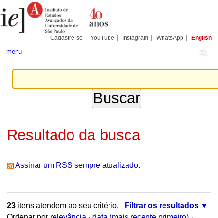
Ir
Ferramentas
Seções
para
Pessoais
o
conteúdo.
|
Cadastre-se
YouTube
Instagram
WhatsApp
English
Ir
para
menu
a
navegação
Resultado da busca
Assinar um RSS sempre atualizado.
23
itens atendem ao seu critério.
Filtrar os resultados
Ordenar por
relevância
·
data (mais recente primeiro)
·