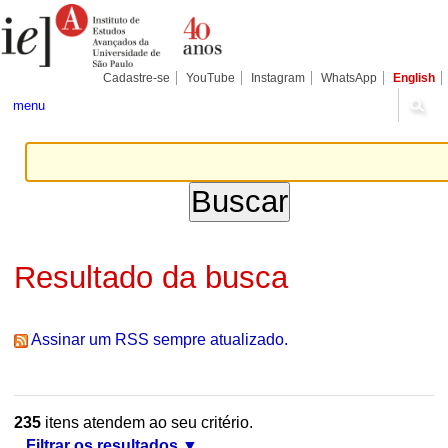
Ir
Ferramentas
Seções
para
Pessoais
o
conteúdo.
|
Cadastre-se
YouTube
Instagram
WhatsApp
English
Ir
para
menu
a
navegação
Resultado da busca
Assinar um RSS sempre atualizado.
235
itens atendem ao seu critério.
Filtrar os resultados