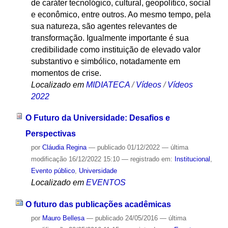
de caráter tecnológico, cultural, geopolítico, social
e econômico, entre outros. Ao mesmo tempo, pela
sua natureza, são agentes relevantes de
transformação. Igualmente importante é sua
credibilidade como instituição de elevado valor
substantivo e simbólico, notadamente em
momentos de crise.
Localizado em
MIDIATECA
/
Vídeos
/
Vídeos
2022
O Futuro da Universidade: Desafios e
Perspectivas
por
Cláudia Regina
—
publicado
01/12/2022
—
última
modificação
16/12/2022 15:10
— registrado em:
Institucional
,
Evento público
,
Universidade
Localizado em
EVENTOS
O futuro das publicações acadêmicas
por
Mauro Bellesa
—
publicado
24/05/2016
—
última