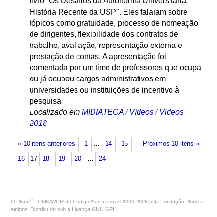
livro "Os Desafios da Autonomia Universitária:
História Recente da USP". Eles falaram sobre
tópicos como gratuidade, processo de nomeação
de dirigentes, flexibilidade dos contratos de
trabalho, avaliação, representação externa e
prestação de contas. A apresentação foi
comentada por um time de professores que ocupa
ou já ocupou cargos administrativos em
universidades ou instituições de incentivo à
pesquisa.
Localizado em
MIDIATECA
/
Vídeos
/
Videos
2018
« 10 itens anteriores
1
…
14
15
Próximos 10 itens »
16
17
18
19
20
…
24
®
O
Plone
- CMS/WCM de Código Aberto
tem
©
2000-2026 pela
Fundação Plone
e
amigos. Distribuído sob a
Licença GNU GPL
.