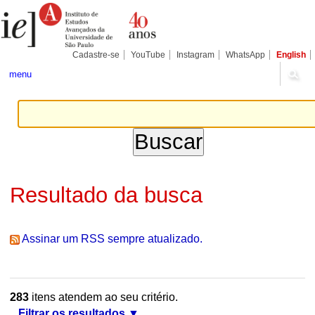
Ir
Ferramentas
Seções
para
Pessoais
o
conteúdo.
|
Cadastre-se
YouTube
Instagram
WhatsApp
English
Ir
para
menu
a
navegação
Resultado da busca
Assinar um RSS sempre atualizado.
283
itens atendem ao seu critério.
Filtrar os resultados