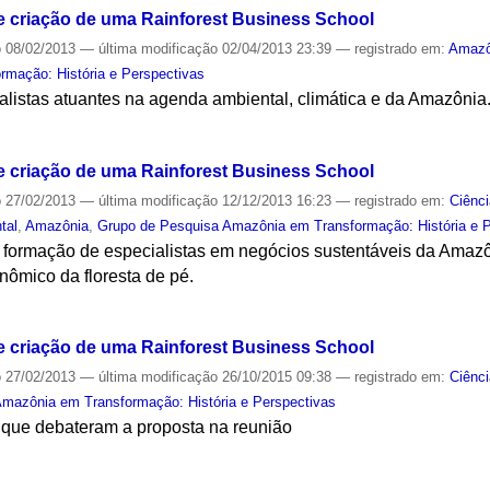
e criação de uma Rainforest Business School
o
08/02/2013
—
última modificação
02/04/2013 23:39
— registrado em:
Amazô
mação: História e Perspectivas
alistas atuantes na agenda ambiental, climática e da Amazônia
S
e criação de uma Rainforest Business School
o
27/02/2013
—
última modificação
12/12/2013 16:23
— registrado em:
Ciênc
tal
,
Amazônia
,
Grupo de Pesquisa Amazônia em Transformação: História e 
 a formação de especialistas em negócios sustentáveis da Amaz
onômico da floresta de pé.
S
e criação de uma Rainforest Business School
o
27/02/2013
—
última modificação
26/10/2015 09:38
— registrado em:
Ciênc
mazônia em Transformação: História e Perspectivas
 que debateram a proposta na reunião
S