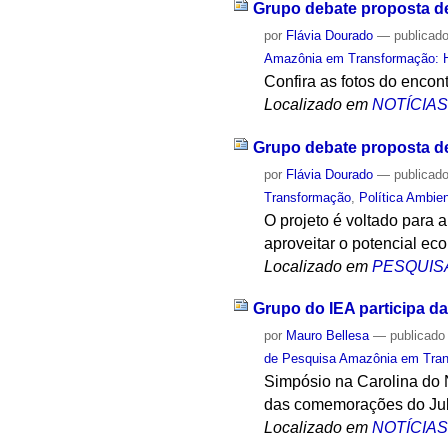
Grupo debate proposta d
por
Flávia Dourado
—
publicad
Amazônia em Transformação: Hi
Confira as fotos do encon
Localizado em
NOTÍCIA
Grupo debate proposta d
por
Flávia Dourado
—
publicad
Transformação
,
Política Ambien
O projeto é voltado para
aproveitar o potencial ec
Localizado em
PESQUIS
Grupo do IEA participa d
por
Mauro Bellesa
—
publicado
de Pesquisa Amazônia em Trans
Simpósio na Carolina do N
das comemorações do Jub
Localizado em
NOTÍCIA