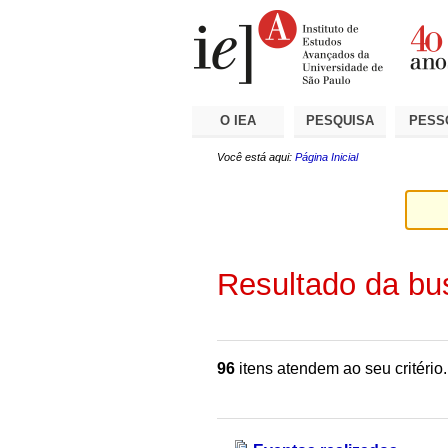
Ir
Ferramentas
Seções
para
Pessoais
o
conteúdo.
|
Ir
para
a
O IEA
PESQUISA
PESS
navegação
Você está aqui:
Página Inicial
Resultado da bu
96
itens atendem ao seu critério.