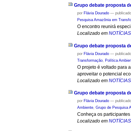
Grupo debate proposta d
por
Flávia Dourado
—
publicad
Pesquisa Amazônia em Transfor
O encontro reunirá especi
Localizado em
NOTÍCIA
Grupo debate proposta d
por
Flávia Dourado
—
publicad
Transformação
,
Política Ambien
O projeto é voltado para
aproveitar o potencial ec
Localizado em
NOTÍCIA
Grupo debate proposta d
por
Flávia Dourado
—
publicad
Ambiente
,
Grupo de Pesquisa A
Conheça os participantes
Localizado em
NOTÍCIA