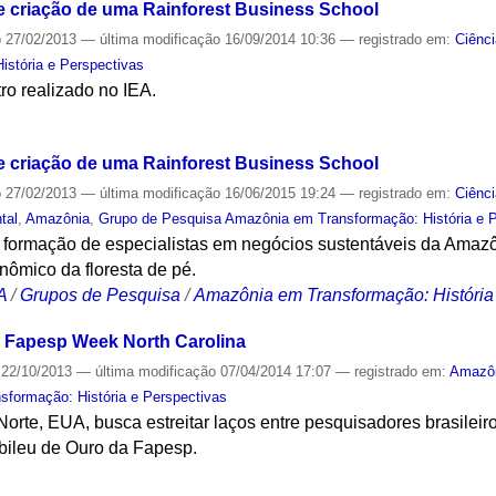
e criação de uma Rainforest Business School
o
27/02/2013
—
última modificação
16/09/2014 10:36
— registrado em:
Ciênc
stória e Perspectivas
tro realizado no IEA.
S
e criação de uma Rainforest Business School
o
27/02/2013
—
última modificação
16/06/2015 19:24
— registrado em:
Ciênc
tal
,
Amazônia
,
Grupo de Pesquisa Amazônia em Transformação: História e 
 a formação de especialistas em negócios sustentáveis da Amaz
onômico da floresta de pé.
A
/
Grupos de Pesquisa
/
Amazônia em Transformação: História
a Fapesp Week North Carolina
22/10/2013
—
última modificação
07/04/2014 17:07
— registrado em:
Amazô
formação: História e Perspectivas
orte, EUA, busca estreitar laços entre pesquisadores brasileir
ileu de Ouro da Fapesp.
S