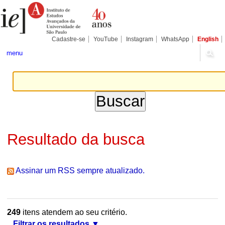
Ir
Ferramentas
Seções
para
Pessoais
o
conteúdo.
|
Cadastre-se
YouTube
Instagram
WhatsApp
English
Ir
para
menu
a
navegação
Resultado da busca
Assinar um RSS sempre atualizado.
249
itens atendem ao seu critério.
Filtrar os resultados