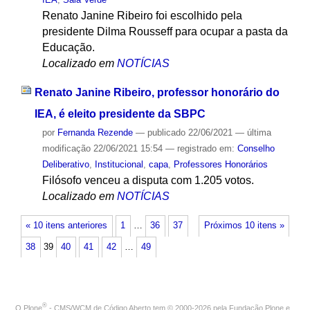
Renato Janine Ribeiro foi escolhido pela
presidente Dilma Rousseff para ocupar a pasta da
Educação.
Localizado em
NOTÍCIAS
Renato Janine Ribeiro, professor honorário do
IEA, é eleito presidente da SBPC
por
Fernanda Rezende
—
publicado
22/06/2021
—
última
modificação
22/06/2021 15:54
— registrado em:
Conselho
Deliberativo
,
Institucional
,
capa
,
Professores Honorários
Filósofo venceu a disputa com 1.205 votos.
Localizado em
NOTÍCIAS
« 10 itens anteriores
1
…
36
37
Próximos 10 itens »
38
39
40
41
42
…
49
®
O
Plone
- CMS/WCM de Código Aberto
tem
©
2000-2026 pela
Fundação Plone
e