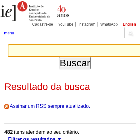
Ir
Ferramentas
Seções
para
Pessoais
o
conteúdo.
|
Cadastre-se
YouTube
Instagram
WhatsApp
English
Ir
para
menu
a
navegação
Resultado da busca
Assinar um RSS sempre atualizado.
482
itens atendem ao seu critério.
Filtrar os resultados