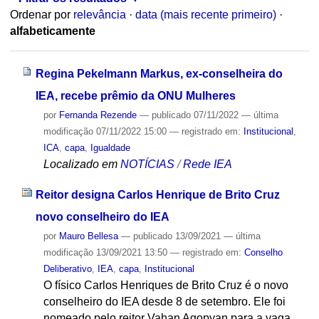
Ordenar por
relevância
·
data (mais recente primeiro)
·
alfabeticamente
Regina Pekelmann Markus, ex-conselheira do
IEA, recebe prêmio da ONU Mulheres
por
Fernanda Rezende
—
publicado
07/11/2022
—
última
modificação
07/11/2022 15:00
— registrado em:
Institucional
,
ICA
,
capa
,
Igualdade
Localizado em
NOTÍCIAS
/
Rede IEA
Reitor designa Carlos Henrique de Brito Cruz
novo conselheiro do IEA
por
Mauro Bellesa
—
publicado
13/09/2021
—
última
modificação
13/09/2021 13:50
— registrado em:
Conselho
Deliberativo
,
IEA
,
capa
,
Institucional
O físico Carlos Henriques de Brito Cruz é o novo
conselheiro do IEA desde 8 de setembro. Ele foi
nomeado pelo reitor Vahan Agopyan para a vaga