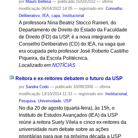
por
Mauro Bellesa
—
publicado
15/03/2022
—
última
modificação
06/04/2022 14:05
— registrado em:
Conselho
Deliberativo
,
IEA
,
capa
,
Institucional
A professora Nina Beatriz Stocco Ranieri, do
Departamento de Direito do Estado da Faculdade
de Direito (FD) da USP, é a nova integrante do
Conselho Deliberativo (CD) do IEA, na vaga que
era ocupada pelo professor José Roberto Castilho
Piqueira, da Escola Politécnica.
Localizado em
NOTÍCIAS
Reitora e ex-reitores debatem o futuro da USP
por
Sandra Codo
—
publicado
10/08/2008
—
última
modificação
13/10/2014 11:33
— registrado em:
Institucional
,
Pesquisa
,
Universidade
,
USP
No dia 20 de agosto (quarta-feira), às 15h, o
Instituto de Estudos Avançados (IEA) da USP
reúne a reitora Suely Vilela e cinco ex-reitores da
universidade num debate sobre as ações
prioritárias para que na próxima década a USP