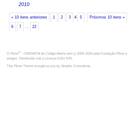
2010
« 10 itens anteriores
1
2
3
4
5
Próximos 10 itens »
6
7
…
22
®
O
Plone
- CMS/WCM de Código Aberto
tem
©
2000-2026 pela
Fundação Plone
e
amigos. Distribuído sob a
Licença GNU GPL
.
This Plone Theme brought to you by
Simples Consultoria
.