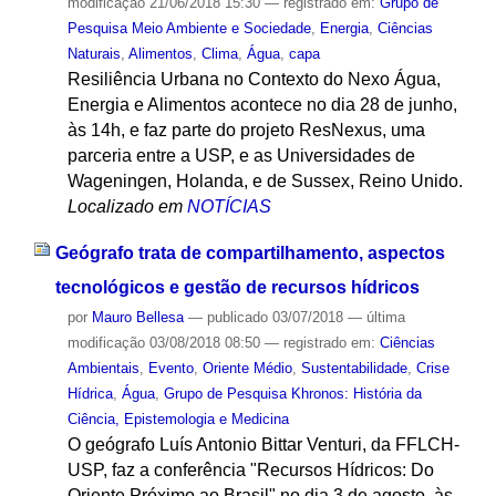
modificação
21/06/2018 15:30
— registrado em:
Grupo de
Pesquisa Meio Ambiente e Sociedade
,
Energia
,
Ciências
Naturais
,
Alimentos
,
Clima
,
Água
,
capa
Resiliência Urbana no Contexto do Nexo Água,
Energia e Alimentos acontece no dia 28 de junho,
às 14h, e faz parte do projeto ResNexus, uma
parceria entre a USP, e as Universidades de
Wageningen, Holanda, e de Sussex, Reino Unido.
Localizado em
NOTÍCIAS
Geógrafo trata de compartilhamento, aspectos
tecnológicos e gestão de recursos hídricos
por
Mauro Bellesa
—
publicado
03/07/2018
—
última
modificação
03/08/2018 08:50
— registrado em:
Ciências
Ambientais
,
Evento
,
Oriente Médio
,
Sustentabilidade
,
Crise
Hídrica
,
Água
,
Grupo de Pesquisa Khronos: História da
Ciência, Epistemologia e Medicina
O geógrafo Luís Antonio Bittar Venturi, da FFLCH-
USP, faz a conferência "Recursos Hídricos: Do
Oriente Próximo ao Brasil" no dia 3 de agosto, às