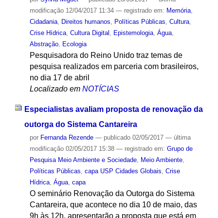
modificação
12/04/2017 11:34
— registrado em:
Memória
,
Cidadania
,
Direitos humanos
,
Políticas Públicas
,
Cultura
,
Crise Hídrica
,
Cultura Digital
,
Epistemologia
,
Água
,
Abstração
,
Ecologia
Pesquisadora do Reino Unido traz temas de
pesquisa realizados em parceria com brasileiros,
no dia 17 de abril
Localizado em
NOTÍCIAS
Especialistas avaliam proposta de renovação da
outorga do Sistema Cantareira
por
Fernanda Rezende
—
publicado
02/05/2017
—
última
modificação
02/05/2017 15:38
— registrado em:
Grupo de
Pesquisa Meio Ambiente e Sociedade
,
Meio Ambiente
,
Políticas Públicas
,
capa USP Cidades Globais
,
Crise
Hídrica
,
Água
,
capa
O seminário Renovação da Outorga do Sistema
Cantareira, que acontece no dia 10 de maio, das
9h às 12h, apresentarão a proposta que está em