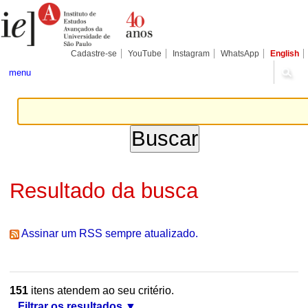
Ir
Ferramentas
Seções
para
Pessoais
o
conteúdo.
|
Cadastre-se
YouTube
Instagram
WhatsApp
English
Ir
para
menu
a
navegação
Resultado da busca
Assinar um RSS sempre atualizado.
151
itens atendem ao seu critério.
Filtrar os resultados