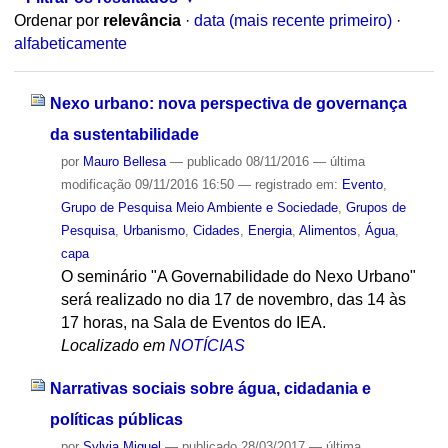
Ordenar por
relevância
·
data (mais recente primeiro)
·
alfabeticamente
Nexo urbano: nova perspectiva de governança
da sustentabilidade
por
Mauro Bellesa
—
publicado
08/11/2016
—
última
modificação
09/11/2016 16:50
— registrado em:
Evento
,
Grupo de Pesquisa Meio Ambiente e Sociedade
,
Grupos de
Pesquisa
,
Urbanismo
,
Cidades
,
Energia
,
Alimentos
,
Água
,
capa
O seminário "A Governabilidade do Nexo Urbano"
será realizado no dia 17 de novembro, das 14 às
17 horas, na Sala de Eventos do IEA.
Localizado em
NOTÍCIAS
Narrativas sociais sobre água, cidadania e
políticas públicas
por
Sylvia Miguel
—
publicado
28/03/2017
—
última