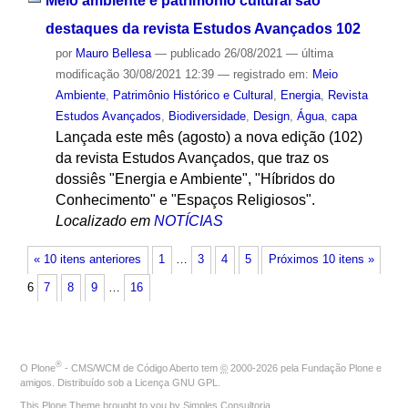
Meio ambiente e patrimônio cultural são
destaques da revista Estudos Avançados 102
por
Mauro Bellesa
—
publicado
26/08/2021
—
última
modificação
30/08/2021 12:39
— registrado em:
Meio
Ambiente
,
Patrimônio Histórico e Cultural
,
Energia
,
Revista
Estudos Avançados
,
Biodiversidade
,
Design
,
Água
,
capa
Lançada este mês (agosto) a nova edição (102)
da revista Estudos Avançados, que traz os
dossiês "Energia e Ambiente", "Híbridos do
Conhecimento" e "Espaços Religiosos".
Localizado em
NOTÍCIAS
« 10 itens anteriores
1
…
3
4
5
Próximos 10 itens »
6
7
8
9
…
16
®
O
Plone
- CMS/WCM de Código Aberto
tem
©
2000-2026 pela
Fundação Plone
e
amigos. Distribuído sob a
Licença GNU GPL
.
This Plone Theme brought to you by
Simples Consultoria
.