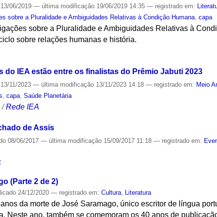
13/06/2019
—
última modificação
19/06/2019 14:35
— registrado em:
Literat
es sobre a Pluralidade e Ambiguidades Relativas à Condição Humana
,
capa
igações sobre a Pluralidade e Ambiguidades Relativas à Condi
iclo sobre relações humanas e história.
S
 do IEA estão entre os finalistas do Prêmio Jabuti 2023
13/11/2023
—
última modificação
13/11/2023 14:18
— registrado em:
Meio A
s
,
capa
,
Saúde Planetária
S
/
Rede IEA
chado de Assis
ado
08/06/2017
—
última modificação
15/09/2017 11:18
— registrado em:
Even
S
 (Parte 2 de 2)
licado
24/12/2020
— registrado em:
Cultura
,
Literatura
anos da morte de José Saramago, único escritor de língua por
ra. Neste ano, também se comemoram os 40 anos de publicaçã