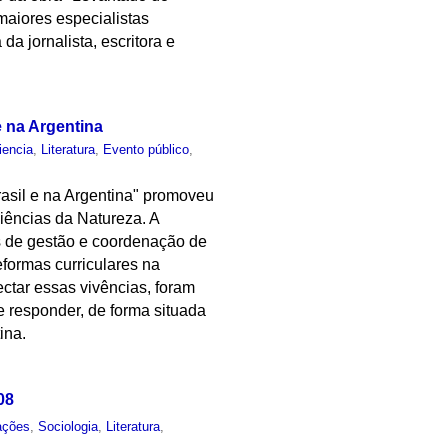
maiores especialistas
a jornalista, escritora e
e na Argentina
iencia
,
Literatura
,
Evento público
,
Brasil e na Argentina" promoveu
iências da Natureza. A
os de gestão e coordenação de
reformas curriculares na
ctar essas vivências, foram
 responder, de forma situada
ina.
08
ações
,
Sociologia
,
Literatura
,