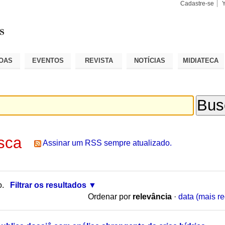
Cadastre-se
Busca
Busca
Avançad
OAS
EVENTOS
REVISTA
NOTÍCIAS
MIDIATECA
sca
Assinar um RSS sempre atualizado.
o.
Filtrar os resultados
Ordenar por
relevância
·
data (mais re