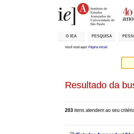
Ir
Ferramentas
Seções
para
Pessoais
o
conteúdo.
|
Ir
para
a
O IEA
PESQUISA
PESS
navegação
Você está aqui:
Página Inicial
Resultado da bu
203
itens atendem ao seu critéri