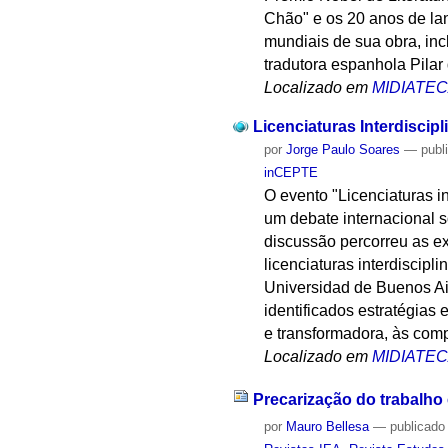
Chão" e os 20 anos de la
mundiais de sua obra, inc
tradutora espanhola Pilar 
Localizado em
MIDIATE
Licenciaturas Interdiscip
por
Jorge Paulo Soares
—
publ
inCEPTE
O evento "Licenciaturas i
um debate internacional s
discussão percorreu as e
licenciaturas interdiscipl
Universidad de Buenos Air
identificados estratégia
e transformadora, às comp
Localizado em
MIDIATE
Precarização do trabalh
por
Mauro Bellesa
—
publicado