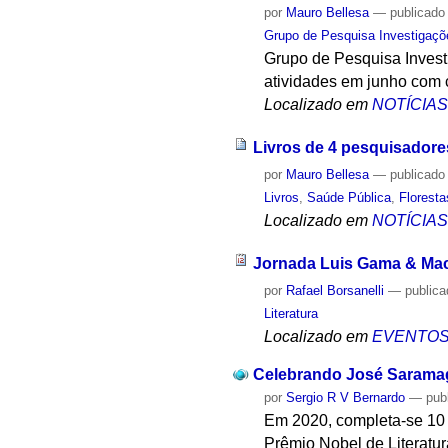
por
Mauro Bellesa
—
publicado
Grupo de Pesquisa Investigaçõ
Grupo de Pesquisa Invest
atividades em junho com c
Localizado em
NOTÍCIA
Livros de 4 pesquisadores
por
Mauro Bellesa
—
publicado
Livros
,
Saúde Pública
,
Floresta
Localizado em
NOTÍCIA
Jornada Luis Gama & Ma
por
Rafael Borsanelli
—
public
Literatura
Localizado em
EVENTO
Celebrando José Saramago
por
Sergio R V Bernardo
—
pub
Em 2020, completa-se 10 
Prêmio Nobel de Literatu