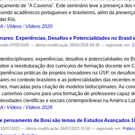
nçamento de "A Caverna". Este seminário teve a presença dos 
luindo acadêmicos portugueses e brasileiros, além da presença d
del Río.
CA
/
Vídeos
/
Vídeos 2020
linares: Experiências, Desafios e Potencialidades no Brasil 
icado
07/05/2026
—
última modificação
28/05/2026 09:39
— registrado em:
C
nterdisciplinares: experiências, desafios e potencialidades no 
obre a reestruturação dos currículos de formação docente em C
xperiências práticas de projetos inovadores na USP, os desafi
inares no contexto brasileiro e as potencialidades das recentes 
es, marcadas pela criação de modelos bidisciplinares. Ao cone
s e caminhos comuns para uma formação de professores capaz de
lexidades científicas e sociais contemporâneas na América Lat
CA
/
Vídeos
/
Vídeos 2026
o e pensamento de Bosi são temas de Estudos Avançados 1
10/07/2023
—
última modificação
26/07/2023 15:50
— registrado em:
Public