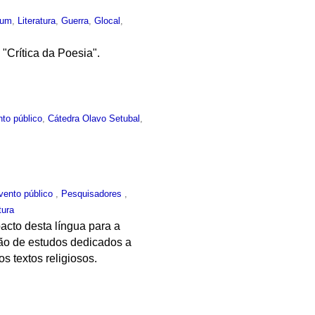
mum
,
Literatura
,
Guerra
,
Glocal
,
"Crítica da Poesia".
to público
,
Cátedra Olavo Setubal
,
vento público
,
Pesquisadores
,
tura
acto desta língua para a
ão de estudos dedicados a
s textos religiosos.