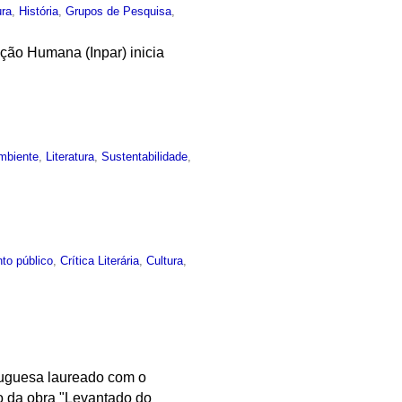
ura
,
História
,
Grupos de Pesquisa
,
ção Humana (Inpar) inicia
mbiente
,
Literatura
,
Sustentabilidade
,
to público
,
Crítica Literária
,
Cultura
,
tuguesa laureado com o
o da obra "Levantado do