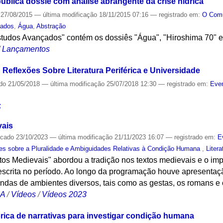
ublica dossiê com análise abrangente da crise hídrica
27/08/2015
—
última modificação
18/11/2015 07:16
— registrado em:
O Co
çados
,
Água
,
Abstração
studos Avançados" contém os dossiês "Água", "Hiroshima 70" e 
/
Lançamentos
: Reflexões Sobre Literatura Periférica e Universidade
ado
21/05/2018
—
última modificação
25/07/2018 12:30
— registrado em:
Even
S
vais
icado
23/10/2023
—
última modificação
21/11/2023 16:07
— registrado em:
E
es sobre a Pluralidade e Ambiguidades Relativas à Condição Humana
,
Litera
os Medievais" abordou a tradição nos textos medievais e o imp
escrita no período. Ao longo da programação houve apresentaç
undas de ambientes diversos, tais como as gestas, os romans e o
CA
/
Vídeos
/
Vídeos 2023
tórica de narrativas para investigar condição humana