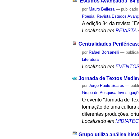
'Estudos Avançados' 84 p
por
Mauro Bellesa
—
publicado
Poesia
,
Revista Estudos Avan
A edição 84 da revista "E
Localizado em
REVISTA
Centralidades Periféricas
por
Rafael Borsanelli
—
public
Literatura
Localizado em
EVENTO
Jornada de Textos Medie
por
Jorge Paulo Soares
—
publ
Grupo de Pesquisa Investigaçõ
O evento "Jornada de Text
formação de uma cultura 
diferentes produções, ori
Localizado em
MIDIATE
Grupo utiliza análise his