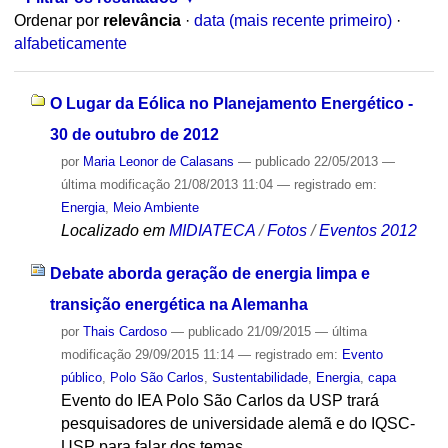
Ordenar por
relevância
·
data (mais recente primeiro)
·
alfabeticamente
O Lugar da Eólica no Planejamento Energético -
30 de outubro de 2012
por
Maria Leonor de Calasans
—
publicado
22/05/2013
—
última modificação
21/08/2013 11:04
— registrado em:
Energia
,
Meio Ambiente
Localizado em
MIDIATECA
/
Fotos
/
Eventos 2012
Debate aborda geração de energia limpa e
transição energética na Alemanha
por
Thais Cardoso
—
publicado
21/09/2015
—
última
modificação
29/09/2015 11:14
— registrado em:
Evento
público
,
Polo São Carlos
,
Sustentabilidade
,
Energia
,
capa
Evento do IEA Polo São Carlos da USP trará
pesquisadores de universidade alemã e do IQSC-
USP para falar dos temas