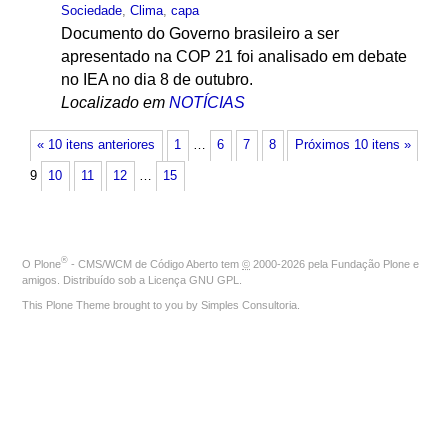
Sociedade
,
Clima
,
capa
Documento do Governo brasileiro a ser
apresentado na COP 21 foi analisado em debate
no IEA no dia 8 de outubro.
Localizado em
NOTÍCIAS
« 10 itens anteriores
1
…
6
7
8
Próximos 10 itens »
9
10
11
12
…
15
®
O
Plone
- CMS/WCM de Código Aberto
tem
©
2000-2026 pela
Fundação Plone
e
amigos. Distribuído sob a
Licença GNU GPL
.
This Plone Theme brought to you by
Simples Consultoria
.