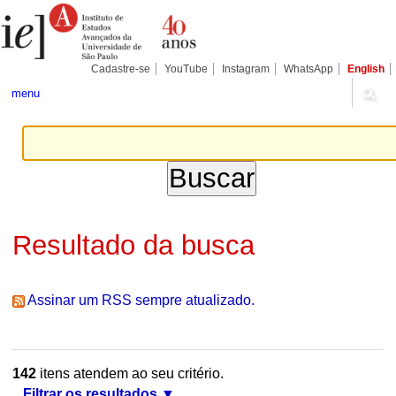
Ir
Ferramentas
Seções
para
Pessoais
o
conteúdo.
|
Cadastre-se
YouTube
Instagram
WhatsApp
English
Ir
para
menu
a
navegação
Resultado da busca
Assinar um RSS sempre atualizado.
142
itens atendem ao seu critério.
Filtrar os resultados