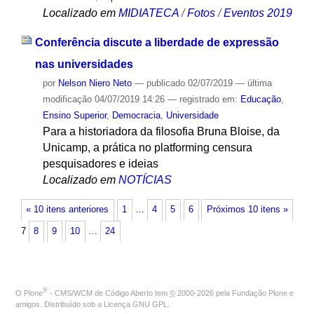
Localizado em
MIDIATECA
/
Fotos
/
Eventos 2019
Conferência discute a liberdade de expressão
nas universidades
por
Nelson Niero Neto
—
publicado
02/07/2019
—
última
modificação
04/07/2019 14:26
— registrado em:
Educação
,
Ensino Superior
,
Democracia
,
Universidade
Para a historiadora da filosofia Bruna Bloise, da
Unicamp, a prática no platforming censura
pesquisadores e ideias
Localizado em
NOTÍCIAS
« 10 itens anteriores
1
…
4
5
6
Próximos 10 itens »
7
8
9
10
…
24
®
O
Plone
- CMS/WCM de Código Aberto
tem
©
2000-2026 pela
Fundação Plone
e
amigos. Distribuído sob a
Licença GNU GPL
.