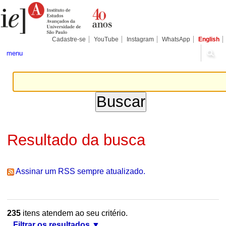
Ir
Ferramentas
Seções
para
Pessoais
o
conteúdo.
|
Cadastre-se
YouTube
Instagram
WhatsApp
English
Ir
para
menu
a
navegação
Resultado da busca
Assinar um RSS sempre atualizado.
235
itens atendem ao seu critério.
Filtrar os resultados