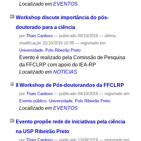
Localizado em
EVENTOS
Workshop discute importância do pós-
doutorado para a ciência
por
Thais Cardoso
—
publicado
04/10/2019
—
última
modificação
31/10/2019 16:09
— registrado em:
Universidade
,
Polo Ribeirão Preto
Evento é realizado pela Comissão de Pesquisa
da FFCLRP com apoio do IEA-RP
Localizado em
NOTÍCIAS
II Workshop de Pós-doutorandos da FFCLRP
por
Thais Cardoso
—
publicado
04/10/2019
— registrado em:
Evento público
,
Universidade
,
Polo Ribeirão Preto
Localizado em
EVENTOS
Evento propõe rede de iniciativas pela ciência
na USP Ribeirão Preto
por
Thais Cardoso
—
publicado
13/09/2019
— registrado em: