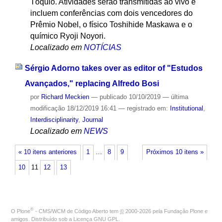
Tóquio. Atividades serão transmitidas ao vivo e
incluem conferências com dois vencedores do
Prêmio Nobel, o físico Toshihide Maskawa e o
químico Ryoji Noyori.
Localizado em
NOTÍCIAS
Sérgio Adorno takes over as editor of "Estudos
Avançados," replacing Alfredo Bosi
por
Richard Meckien
—
publicado
10/10/2019
—
última
modificação
18/12/2019 16:41
— registrado em:
Institutional
,
Interdisciplinarity
,
Journal
Localizado em
NEWS
« 10 itens anteriores
1
…
8
9
Próximos 10 itens »
10
11
12
13
®
O
Plone
- CMS/WCM de Código Aberto
tem
©
2000-2026 pela
Fundação Plone
e
amigos. Distribuído sob a
Licença GNU GPL
.