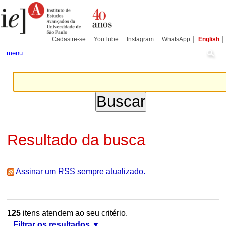
Ir
Ferramentas
Seções
para
Pessoais
o
conteúdo.
|
Cadastre-se
YouTube
Instagram
WhatsApp
English
Ir
para
menu
a
navegação
Resultado da busca
Assinar um RSS sempre atualizado.
125
itens atendem ao seu critério.
Filtrar os resultados