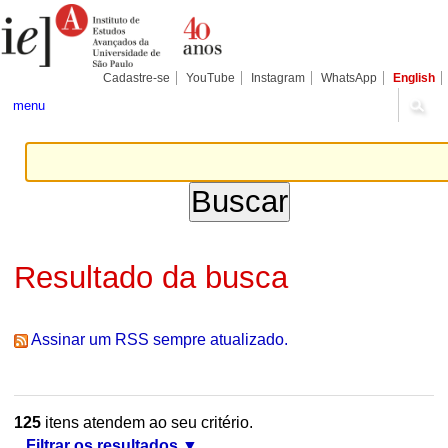
Ir
Ferramentas
Seções
para
Pessoais
o
conteúdo.
|
Cadastre-se
YouTube
Instagram
WhatsApp
English
Ir
para
menu
a
navegação
Resultado da busca
Assinar um RSS sempre atualizado.
125
itens atendem ao seu critério.
Filtrar os resultados