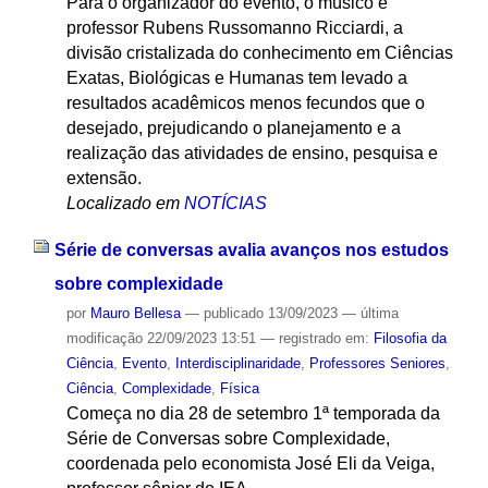
Para o organizador do evento, o músico e
professor Rubens Russomanno Ricciardi, a
divisão cristalizada do conhecimento em Ciências
Exatas, Biológicas e Humanas tem levado a
resultados acadêmicos menos fecundos que o
desejado, prejudicando o planejamento e a
realização das atividades de ensino, pesquisa e
extensão.
Localizado em
NOTÍCIAS
Série de conversas avalia avanços nos estudos
sobre complexidade
por
Mauro Bellesa
—
publicado
13/09/2023
—
última
modificação
22/09/2023 13:51
— registrado em:
Filosofia da
Ciência
,
Evento
,
Interdisciplinaridade
,
Professores Seniores
,
Ciência
,
Complexidade
,
Física
Começa no dia 28 de setembro 1ª temporada da
Série de Conversas sobre Complexidade,
coordenada pelo economista José Eli da Veiga,