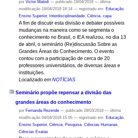
por
Victor Matioli
—
publicado
19/04/2018
—
última
modificação
19/04/2018 18:14
— registrado em:
Educação
,
Ensino Superior
,
Interdisciplinaridade
,
Ciência
,
capa
A fim de discutir esta divisão e debater possíveis
mudanças na maneira como se segmenta o
conhecimento no Brasil, o IEA realizou, no dia 13
de abril, o seminário (Re)discussão Sobre as
Grandes Áreas do Conhecimento. O evento
contou com a participação de cerca de 20
professores universitários, de diversas áreas e
instituições.
Localizado em
NOTÍCIAS
Seminário propõe repensar a divisão das
grandes áreas do conhecimento
por
Fernanda Rezende
—
publicado
29/03/2018
—
última
modificação
04/04/2018 15:05
— registrado em:
Educação
,
Ensino Superior
,
Ciência
,
Pesquisa
,
Ciências Humanas
,
Ciências Exatas