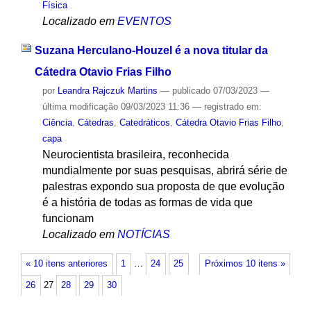
Física
Localizado em
EVENTOS
Suzana Herculano-Houzel é a nova titular da
Cátedra Otavio Frias Filho
por
Leandra Rajczuk Martins
—
publicado
07/03/2023
—
última modificação
09/03/2023 11:36
— registrado em:
Ciência
,
Cátedras
,
Catedráticos
,
Cátedra Otavio Frias Filho
,
capa
Neurocientista brasileira, reconhecida
mundialmente por suas pesquisas, abrirá série de
palestras expondo sua proposta de que evolução
é a história de todas as formas de vida que
funcionam
Localizado em
NOTÍCIAS
« 10 itens anteriores
1
…
24
25
Próximos 10 itens »
26
27
28
29
30