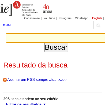
Ir
Ferramentas
Seções
para
Pessoais
o
conteúdo.
|
Cadastre-se
YouTube
Instagram
WhatsApp
English
Ir
para
menu
a
navegação
Resultado da busca
Assinar um RSS sempre atualizado.
295
itens atendem ao seu critério.
Filtrar os resultados