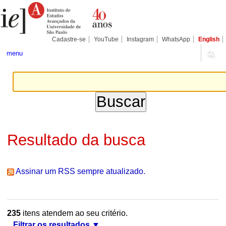
Ir
Ferramentas
Seções
para
Pessoais
o
conteúdo.
|
Cadastre-se
YouTube
Instagram
WhatsApp
English
Ir
para
menu
a
navegação
Resultado da busca
Assinar um RSS sempre atualizado.
235
itens atendem ao seu critério.
Filtrar os resultados