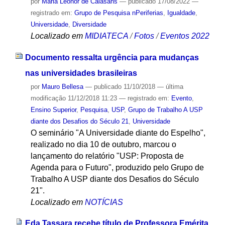
por
Maria Leonor de Calasans
—
publicado
17/08/2022
—
registrado em:
Grupo de Pesquisa nPeriferias
,
Igualdade
,
Universidade
,
Diversidade
Localizado em
MIDIATECA
/
Fotos
/
Eventos 2022
Documento ressalta urgência para mudanças
nas universidades brasileiras
por
Mauro Bellesa
—
publicado
11/10/2018
—
última
modificação
11/12/2018 11:23
— registrado em:
Evento
,
Ensino Superior
,
Pesquisa
,
USP
,
Grupo de Trabalho A USP
diante dos Desafios do Século 21
,
Universidade
O seminário "A Universidade diante do Espelho",
realizado no dia 10 de outubro, marcou o
lançamento do relatório "USP: Proposta de
Agenda para o Futuro", produzido pelo Grupo de
Trabalho A USP diante dos Desafios do Século
21".
Localizado em
NOTÍCIAS
Eda Tassara recebe título de Professora Emérita