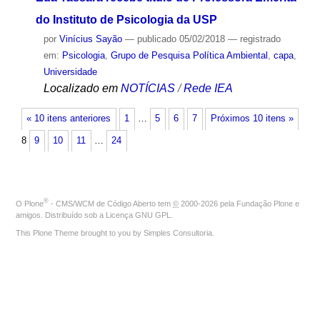
do Instituto de Psicologia da USP
por
Vinícius Sayão
—
publicado
05/02/2018
— registrado
em:
Psicologia
,
Grupo de Pesquisa Política Ambiental
,
capa
,
Universidade
Localizado em
NOTÍCIAS
/
Rede IEA
« 10 itens anteriores
1
…
5
6
7
Próximos 10 itens »
8
9
10
11
…
24
®
O
Plone
- CMS/WCM de Código Aberto
tem
©
2000-2026 pela
Fundação Plone
e
amigos. Distribuído sob a
Licença GNU GPL
.
This Plone Theme brought to you by
Simples Consultoria
.