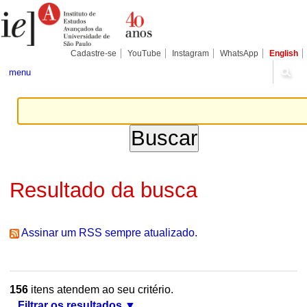
Ir
Ferramentas
Seções
para
Pessoais
o
conteúdo.
|
Cadastre-se
YouTube
Instagram
WhatsApp
English
Ir
para
menu
a
navegação
Resultado da busca
Assinar um RSS sempre atualizado.
156
itens atendem ao seu critério.
Filtrar os resultados