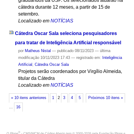
graduandos da USP. Os selecionados atuarão na
cátedra durante 12 meses, a partir de 15 de
setembro.
Localizado em
NOTÍCIAS
Cátedra Oscar Sala seleciona pesquisadores
para tratar de Inteligência Artificial responsável
por
Matheus Nistal
—
publicado
08/11/2023
—
última
modificação
10/11/2023 17:43
— registrado em:
Inteligência
Artificial
,
Cátedra Oscar Sala
Projetos serão coordenados por Virgílio Almeida,
titular da Cátedra
Localizado em
NOTÍCIAS
« 10 itens anteriores
1
2
3
4
5
Próximos 10 itens »
…
16
®
O
Plone
- CMS/WCM de Código Aberto
tem
©
2000-2026 pela
Fundação Plone
e