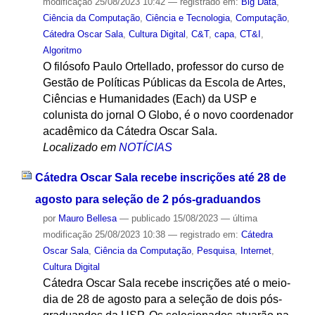
modificação
25/08/2023 10:42
— registrado em:
Big Data
,
Ciência da Computação
,
Ciência e Tecnologia
,
Computação
,
Cátedra Oscar Sala
,
Cultura Digital
,
C&T
,
capa
,
CT&I
,
Algoritmo
O filósofo Paulo Ortellado, professor do curso de
Gestão de Políticas Públicas da Escola de Artes,
Ciências e Humanidades (Each) da USP e
colunista do jornal O Globo, é o novo coordenador
acadêmico da Cátedra Oscar Sala.
Localizado em
NOTÍCIAS
Cátedra Oscar Sala recebe inscrições até 28 de
agosto para seleção de 2 pós-graduandos
por
Mauro Bellesa
—
publicado
15/08/2023
—
última
modificação
25/08/2023 10:38
— registrado em:
Cátedra
Oscar Sala
,
Ciência da Computação
,
Pesquisa
,
Internet
,
Cultura Digital
Cátedra Oscar Sala recebe inscrições até o meio-
dia de 28 de agosto para a seleção de dois pós-