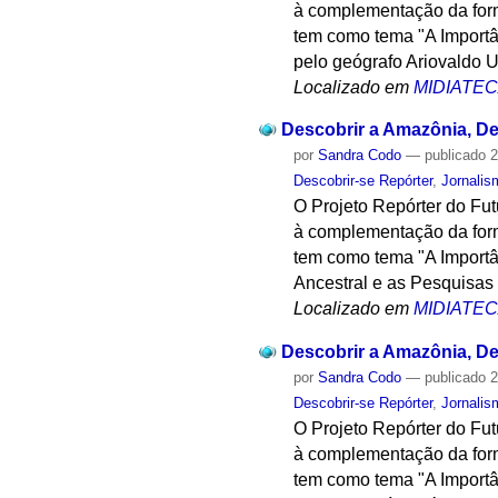
à complementação da form
tem como tema "A Importân
pelo geógrafo Ariovaldo 
Localizado em
MIDIATE
Descobrir a Amazônia, Des
por
Sandra Codo
—
publicado
2
Descobrir-se Repórter
,
Jornalis
O Projeto Repórter do Fu
à complementação da form
tem como tema "A Import
Ancestral e as Pesquisa
Localizado em
MIDIATE
Descobrir a Amazônia, Des
por
Sandra Codo
—
publicado
2
Descobrir-se Repórter
,
Jornalis
O Projeto Repórter do Fu
à complementação da form
tem como tema "A Importâ