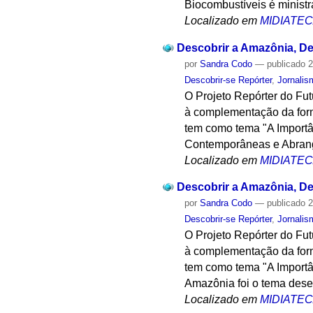
Biocombustíveis é ministr
Localizado em
MIDIATE
Descobrir a Amazônia, Des
por
Sandra Codo
—
publicado
2
Descobrir-se Repórter
,
Jornalis
O Projeto Repórter do Fu
à complementação da form
tem como tema "A Importân
Contemporâneas e Abrange
Localizado em
MIDIATE
Descobrir a Amazônia, Des
por
Sandra Codo
—
publicado
2
Descobrir-se Repórter
,
Jornalis
O Projeto Repórter do Fu
à complementação da form
tem como tema "A Importâ
Amazônia foi o tema dese
Localizado em
MIDIATE