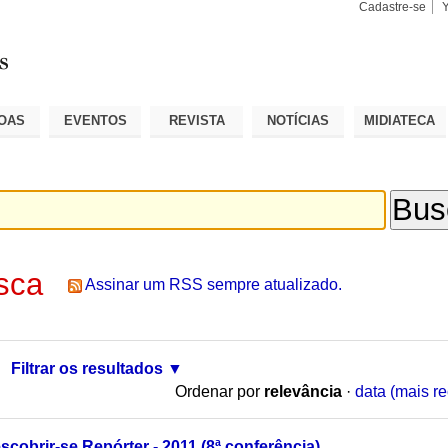
Cadastre-se
Busca
Busca
Avançad
OAS
EVENTOS
REVISTA
NOTÍCIAS
MIDIATECA
sca
Assinar um RSS sempre atualizado.
Filtrar os resultados
Ordenar por
relevância
·
data (mais re
cobrir-se Repórter - 2011 (8ª conferência)