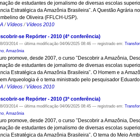
ação de estudantes de jornalismo de diversas escolas superi
cia Estratégica da Amazônia Brasileira". A Questão Agrária no 
Umbelino de Oliveira (FFLCH-USP).
CA
/
Vídeos
/
Vídeos 2010
cobrir-se Repórter - 2010 (4ª conferência)
8/03/2014
—
última modificação
04/06/2025 08:46
— registrado em:
Transfo
mo
,
Amazônia
turo promove, desde 2007, o curso "Descobrir a Amazônia, Desc
ação de estudantes de jornalismo de diversas escolas superi
ância Estratégica da Amazônia Brasileira". O Homem e a Ama
s em Arqueologia é o tema ministrado pelo pesquisador Eduar
CA
/
Vídeos
/
Vídeos 2010
cobrir-se Repórter - 2010 (3ª conferência)
8/03/2014
—
última modificação
04/06/2025 08:45
— registrado em:
Transfo
mo
,
Amazônia
turo promove, desde 2007, o curso "Descobrir a Amazônia, Desc
ação de estudantes de jornalismo de diversas escolas superi
ncia Estratégica da Amazônia Brasileira". O tema do Meio Ambi