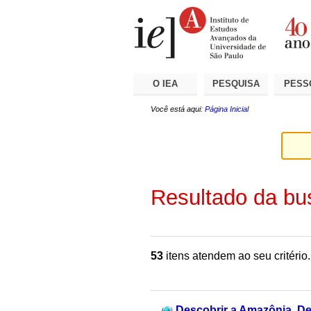
Ir
Ferramentas
Seções
para
Pessoais
o
conteúdo.
|
Ir
para
a
O IEA
PESQUISA
PESS
navegação
Você está aqui:
Página Inicial
Resultado da bu
53
itens atendem ao seu critério.
Descobrir a Amazônia, Des