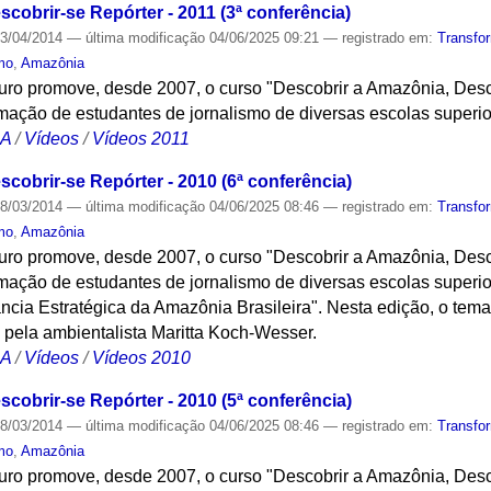
cobrir-se Repórter - 2011 (3ª conferência)
3/04/2014
—
última modificação
04/06/2025 09:21
— registrado em:
Transfo
mo
,
Amazônia
turo promove, desde 2007, o curso "Descobrir a Amazônia, Desc
ação de estudantes de jornalismo de diversas escolas superi
CA
/
Vídeos
/
Vídeos 2011
cobrir-se Repórter - 2010 (6ª conferência)
8/03/2014
—
última modificação
04/06/2025 08:46
— registrado em:
Transfo
mo
,
Amazônia
turo promove, desde 2007, o curso "Descobrir a Amazônia, Desc
ação de estudantes de jornalismo de diversas escolas superi
ncia Estratégica da Amazônia Brasileira". Nesta edição, o te
 pela ambientalista Maritta Koch-Wesser.
CA
/
Vídeos
/
Vídeos 2010
cobrir-se Repórter - 2010 (5ª conferência)
8/03/2014
—
última modificação
04/06/2025 08:46
— registrado em:
Transfo
mo
,
Amazônia
turo promove, desde 2007, o curso "Descobrir a Amazônia, Desc