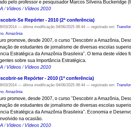
ado pelo professor e pesquisador Marcos Silveira Buckeridge (I
CA
/
Vídeos
/
Vídeos 2010
cobrir-Se Repórter - 2010 (2ª conferência)
8/03/2014
—
última modificação
04/06/2025 08:44
— registrado em:
Transfo
mo
,
Amazônia
turo promove, desde 2007, o curso "Descobrir a Amazônia, Desc
ação de estudantes de jornalismo de diversas escolas superi
cia Estratégica da Amazônia Brasileira". O tema deste vídeo f
ntes sobre sua Importância Estratégica.
CA
/
Vídeos
/
Vídeos 2010
cobrir-se Repórter - 2010 (1ª conferência)
8/03/2014
—
última modificação
04/06/2025 08:44
— registrado em:
Transfo
mo
,
Amazônia
turo promove, desde 2007, o curso "Descobrir a Amazônia, Desc
ação de estudantes de jornalismo de diversas escolas superi
ncia Estratégica da Amazônia Brasileira". Economia e Desenv
nvolvido na ocasião.
CA
/
Vídeos
/
Vídeos 2010